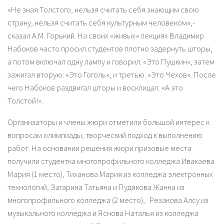
«Не зная Толстого, нельзя считать себя знающим свою
страну, нельзя считать себя культурным человеком»,-
сказал А.М. Горький. На своих «живых» лекциях Владимир
Набоков часто просил студентов плотно задернуть шторы,
а потом включал одну лампу и говорил: «Это Пушкин», затем
зажигал вторую: «Это Гоголь», и третью: «Это Чехов». После
чего Набоков раздвигал шторы и восклицал: «А это
Толстой!».
Организаторы и члены жюри отметили большой интерес к
вопросам олимпиады, творческий подход к выполнению
работ. На основании решения жюри призовые места
получили студентка многопрофильного колледжа Ивакаева
Мария (1 место), Тиханова Мария из колледжа электронных
технологий, Загарина Татьяна и Пудякова Жанна из
многопрофильного колледжа (2 место), Резакова Алсу из
музыкального колледжа и Яснова Наталья из колледжа