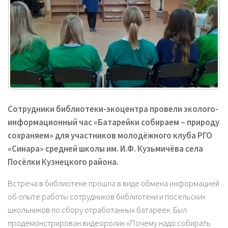
Сотрудники библиотеки-экоцентра провели эколого-
информационный час «Батарейки собираем – природу
сохраняем» для участников молодёжного клуба РГО
«Синара» средней школы им. И.Ф. Кузьмичёва села
Посёлки Кузнецкого района.
Встреча в библиотеке прошла в виде обмена информацией
об опыте работы сотрудников библиотеки и посельских
школьников по сбору отработанных батареек. Был
продемонстрирован видеоролик «Почему надо собирать