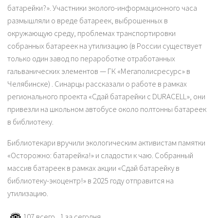
батарейки?». Участники эколого-информационного часа
размышляли о вреде батареек, выброшенных в
окружающую среду, проблемах транспортировки
собранных батареек на утилизацию (в России существует
только один завод по перароботке отработанных
гальванических элементов — ГК «Мегаполисресурс» в
Челябинске) . Синарцы рассказали о работе в рамках
регионального проекта «Сдай батарейки с DURACELL», они
привезли на школьном автобусе около полтонны батареек
в библиотеку.
Библиотекари вручили экологическим активистам памятки
«Осторожно: батарейка!» и сладости к чаю. Собранный
массив батареек в рамках акции «Сдай батарейку в
библиотеку-экоцентр!» в 2025 году отправится на
утилизацию.
107 всего
, 1 за сегодня