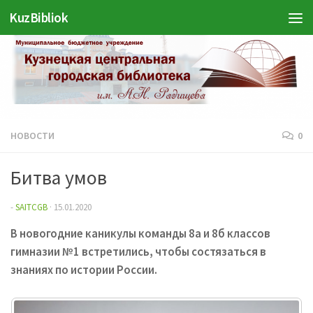
KuzBibliok
Перейти к содержимому
НОВОСТИ
0
Битва умов
-
SAITCGB
·
15.01.2020
В новогодние каникулы команды 8а и 8б классов
гимназии №1 встретились, чтобы состязаться в
знаниях по истории России.