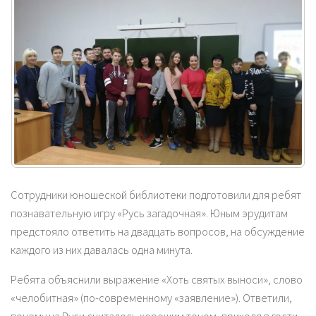
Сотрудники юношеской библиотеки подготовили для ребят
познавательную игру «Русь загадочная». Юным эрудитам
предстояло ответить на двадцать вопросов, на обсуждение
каждого из них давалась одна минута.
Ребята объяснили выражение «Хоть святых выноси», слово
«челобитная» (по-современному «заявление»). Ответили,