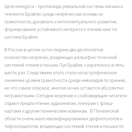
Цели конкурса – пропаганда уникальной системы письма и
чтения по Брайлю среди незрячих как основы их
грамотности, духовного и интеллектуального развития;
формирование устойчивого интереса к чтению книг по
системе Брайля.
В России в целом за последние два десятилетия
количество незрячих, владеющих рельефно-точечной
системой чтения и письма Луи Брайля, сократилось в пять-
шесть раз. Следствием этого стало катастрофическое
снижение уровня грамотности среди инвалидов по зрению,
но что самое опасное, многие из них остаются абсолютно
неграмотными. Сегодня незрячие и слабовидящие читатели
отдают предпочтение аудиокнигам, плеерам с флеш-
картами и другим техническим новинкам. В Пензенской
области очень мало квалифицированных дефектологов и
тифлопедагогов, владеющих системой чтения и письма по