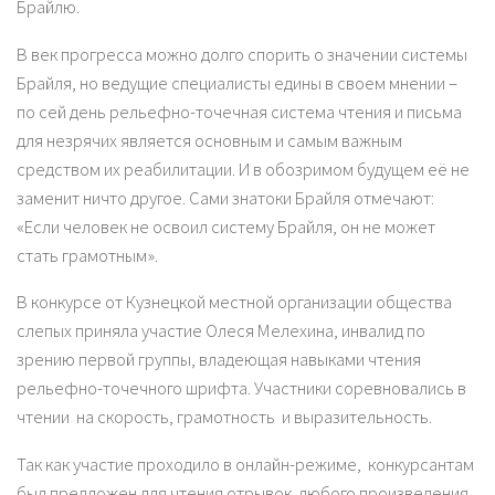
Брайлю.
В век прогресса можно долго спорить о значении системы
Брайля, но ведущие специалисты едины в своем мнении –
по сей день рельефно-точечная система чтения и письма
для незрячих является основным и самым важным
средством их реабилитации. И в обозримом будущем её не
заменит ничто другое. Сами знатоки Брайля отмечают:
«Если человек не освоил систему Брайля, он не может
стать грамотным».
В конкурсе от Кузнецкой местной организации общества
слепых приняла участие Олеся Мелехина, инвалид по
зрению первой группы, владеющая навыками чтения
рельефно-точечного шрифта. Участники соревновались в
чтении на скорость, грамотность и выразительность.
Так как участие проходило в онлайн-режиме, конкурсантам
был предложен для чтения отрывок любого произведения