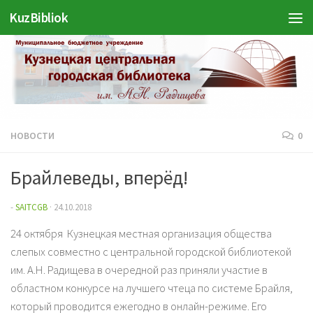
KuzBibliok
Перейти к содержимому
НОВОСТИ
0
Брайлеведы, вперёд!
-
SAITCGB
·
24.10.2018
24 октября Кузнецкая местная организация общества
слепых совместно с центральной городской библиотекой
им. А.Н. Радищева в очередной раз приняли участие в
областном конкурсе на лучшего чтеца по системе Брайля,
который проводится ежегодно в онлайн-режиме. Его