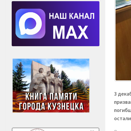
3 дека
призва
погибш
остали