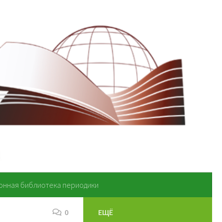
онная библиотека периодики
0
ЕЩЁ