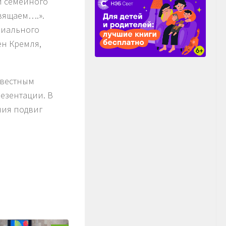
и семейного
свящаем….».
риального
ен Кремля,
звестным
езентации. В
ния подвиг