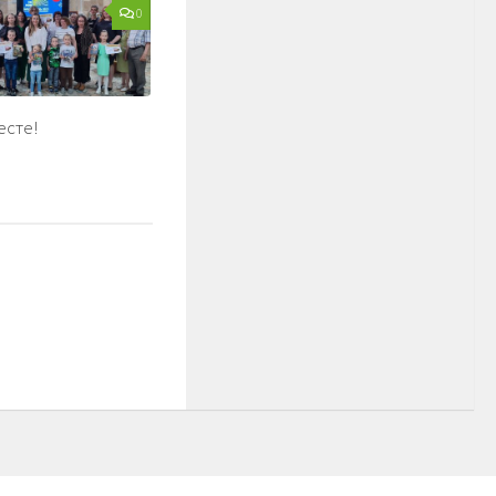
0
есте!