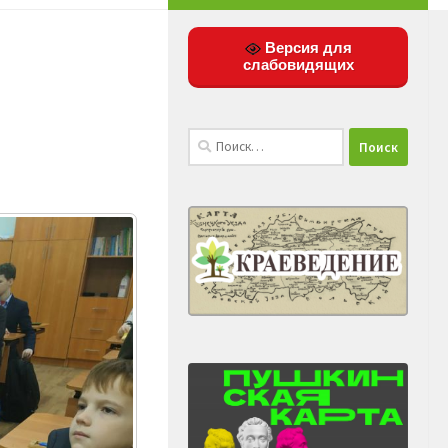
Версия для
слабовидящих
Найти: