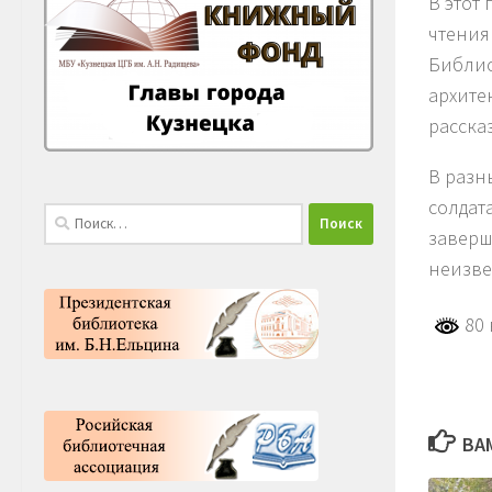
В этот
чтения
Библио
архите
расска
В разн
солдат
Найти:
заверш
неизве
80 
ВА