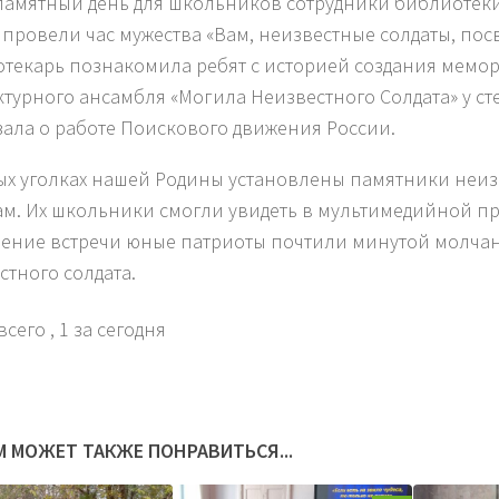
 памятный день для школьников сотрудники библиотек
 провели час мужества «Вам, неизвестные солдаты, по
текарь познакомила ребят с историей создания мемо
ктурного ансамбля «Могила Неизвестного Солдата» у ст
зала о работе Поискового движения России.
ых уголках нашей Родины установлены памятники неи
ам. Их школьники смогли увидеть в мультимедийной пр
ение встречи юные патриоты почтили минутой молча
стного солдата.
всего
, 1 за сегодня
М МОЖЕТ ТАКЖЕ ПОНРАВИТЬСЯ...