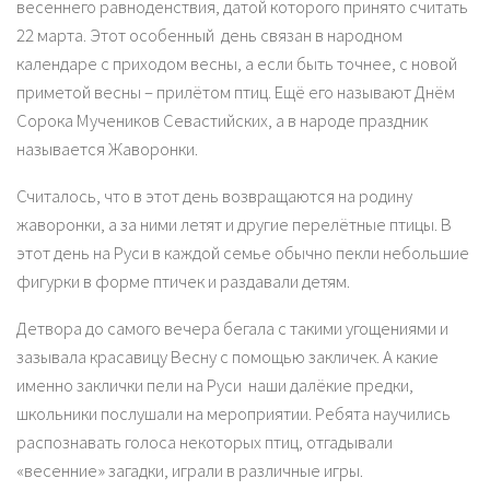
весеннего равноденствия, датой которого принято считать
22 марта. Этот особенный день связан в народном
календаре с приходом весны, а если быть точнее, с новой
приметой весны – прилётом птиц. Ещё его называют Днём
Сорока Мучеников Севастийских, а в народе праздник
называется Жаворонки.
Считалось, что в этот день возвращаются на родину
жаворонки, а за ними летят и другие перелётные птицы. В
этот день на Руси в каждой семье обычно пекли небольшие
фигурки в форме птичек и раздавали детям.
Детвора до самого вечера бегала с такими угощениями и
зазывала красавицу Весну с помощью закличек. А какие
именно заклички пели на Руси наши далёкие предки,
школьники послушали на мероприятии. Ребята научились
распознавать голоса некоторых птиц, отгадывали
«весенние» загадки, играли в различные игры.