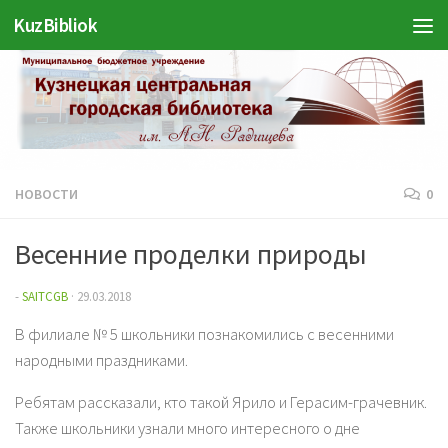
KuzBibliok
Перейти к содержимому
НОВОСТИ
0
Весенние проделки природы
-
SAITCGB
·
29.03.2018
В филиале № 5 школьники познакомились с весенними
народными праздниками.
Ребятам рассказали, кто такой Ярило и Герасим-грачевник.
Также школьники узнали много интересного о дне