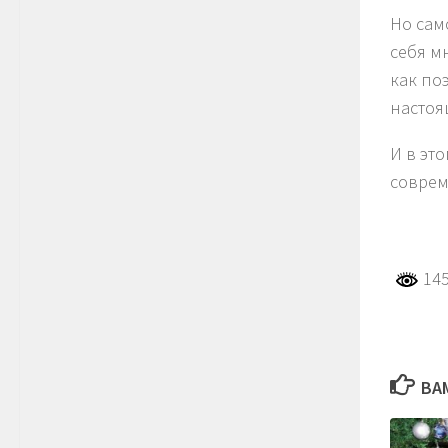
Но сам
себя м
как по
настоя
И в эт
соврем
145
ВА