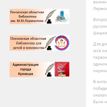
жизнен
Лермон
Вопрос
русски
Шишкин
Для до
эссе н
первок
одиноч
лирики
В инте
победи
оказал
были н