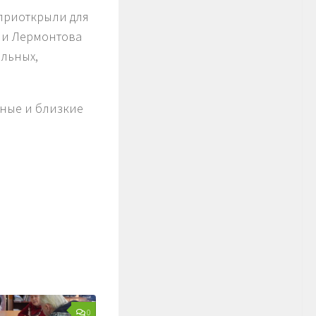
 приоткрыли для
ли Лермонтова
ильных,
тные и близкие
0