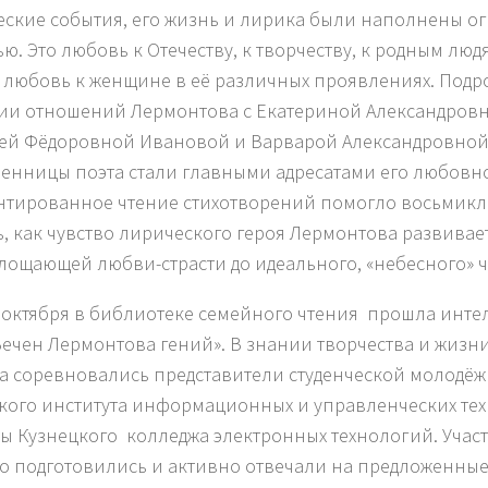
еские события, его жизнь и лирика были наполнены о
ю. Это любовь к Отечеству, к творчеству, к родным люд
– любовь к женщине в её различных проявлениях. Подр
ии отношений Лермонтова с Екатериной Александров
ей Фёдоровной Ивановой и Варварой Александровной
енницы поэта стали главными адресатами его любовн
тированное чтение стихотворений помогло восьмик
ь, как чувство лирического героя Лермонтова развивает
лощающей любви-страсти до идеального, «небесного» ч
6 октября в библиотеке семейного чтения прошла инте
Вечен Лермонтова гений». В знании творчества и жизн
а соревновались представители студенческой молодёж
кого института информационных и управленческих те
ты Кузнецкого колледжа электронных технологий. Учас
о подготовились и активно отвечали на предложенные