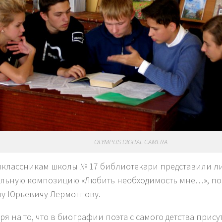
OLYMPUS DIGITAL CAMERA
классникам школы № 17 библиотекари представили ли
льную композицию «Любить необходимость мне…», п
у Юрьевичу Лермонтову.
ря на то, что в биографии поэта с самого детства прис