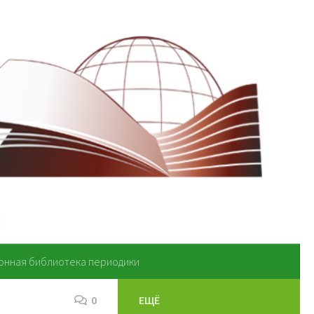
онная библиотека периодики
0
ЕЩЁ