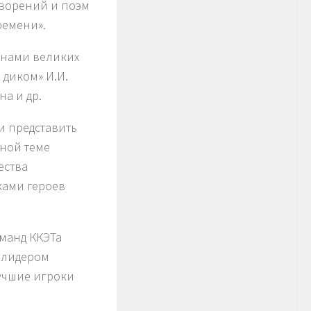
творений и поэм
ремени».
инами великих
 диком» И.И.
а и др.
и представить
нной теме
ества
ками героев
оманд ККЭТа
 лидером
Лучшие игроки