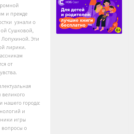
громной
ям и прежде
остки узнали о
ной Сушковой,
 Лопухиной. Эти
ой лирики.
лассникам
ся от
увства.
ллектуальная
и великого
и нашего города:
хнологий и
тники игры
 вопросы о