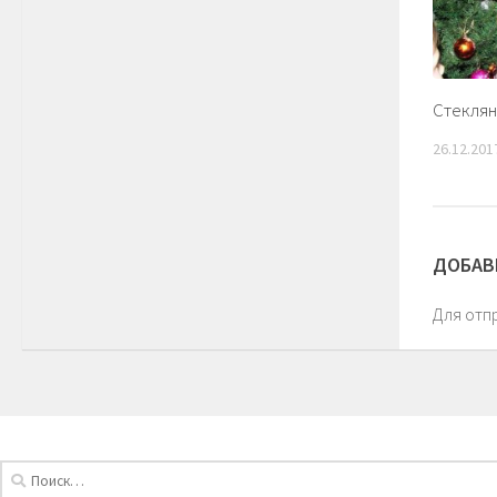
Стеклян
26.12.201
ДОБАВ
Для отп