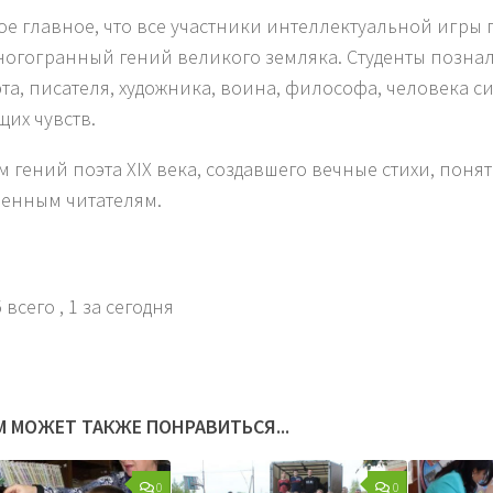
ое главное, что все участники интеллектуальной игры
ногогранный гений великого земляка. Студенты позна
эта, писателя, художника, воина, философа, человека с
щих чувств.
ом гений поэта XIX века, создавшего вечные стихи, поня
енным читателям.
 всего
, 1 за сегодня
М МОЖЕТ ТАКЖЕ ПОНРАВИТЬСЯ...
0
0