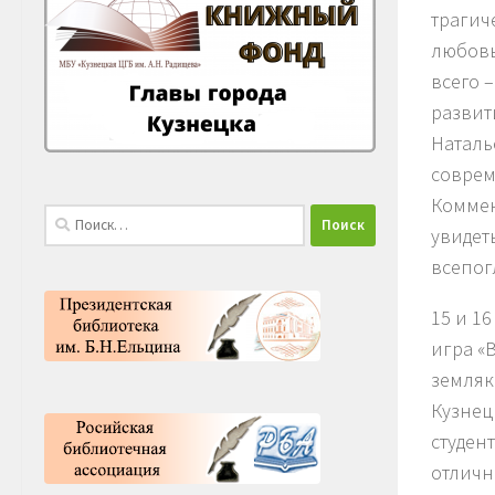
трагич
любовь
всего 
развит
Наталь
соврем
Коммен
Найти:
увидет
всепог
15 и 1
игра «
земляк
Кузнец
студен
отличн