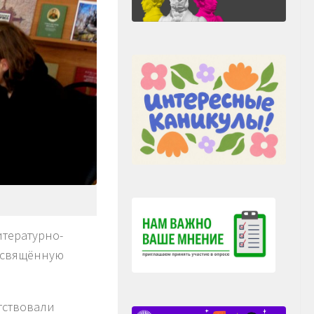
тературно-
освящённую
утствовали