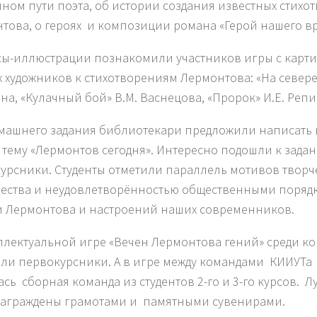
ном пути поэта, об истории создания известных стихо
това, о героях и композиции романа «Герой нашего в
ы-иллюстрации познакомили участников игры с карт
х художников к стихотворениям Лермонтова: «На севере
а, «Кулачный бой» В.М. Васнецова, «Пророк» И.Е. Репин
машнего задания библиотекари предложили написать 
а тему «Лермонтов сегодня». Интересно подошли к зада
урсники. Студенты отметили параллель мотивов творч
ества и неудовлетворённостью общественными поряд
 Лермонтова и настроений наших современников.
ллектуальной игре «Вечен Лермонтова гений» среди к
ли первокурсники. А в игре между командами КИИУТа
ась сборная команда из студентов 2-го и 3-го курсов. 
аграждены грамотами и памятными сувенирами.