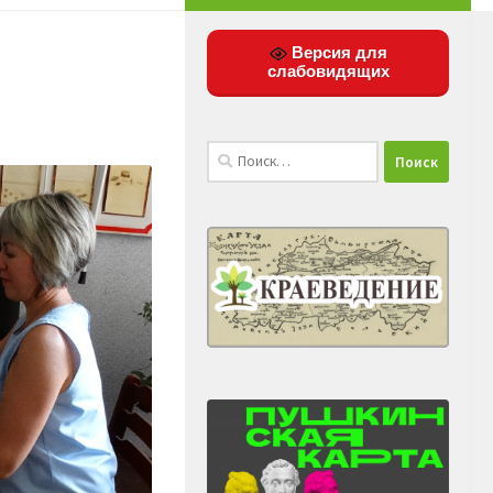
Версия для
слабовидящих
Найти: