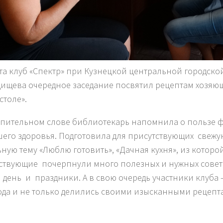
ста клуб «Спектр» при Кузнецкой центральной городско
адищева очередное заседание посвятил рецептам хозяюш
столе».
упительном слове библиотекарь напомнила о пользе 
шего здоровья. Подготовила для присутствующих свежу
ьную тему «Люблю готовить», «Дачная кухня», из которо
ствующие почерпнули много полезных и нужных совет
 день и праздники. А в свою очередь участники клуба
ода и не только делились своими изысканными рецепт