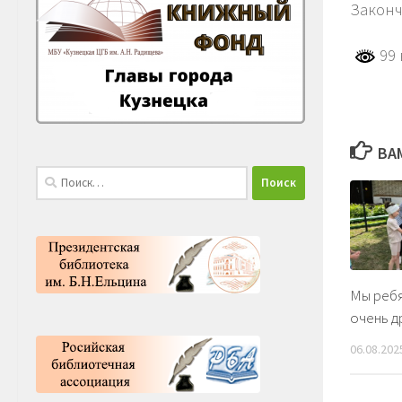
Законч
99 
ВА
Найти:
Мы ребя
очень д
06.08.202