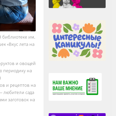
й библиотеке им.
ек «Вкус лета на
фруктов и овощей
ю периодику на
й
ов и рецептов на
 — любители сада
ами заготовок на