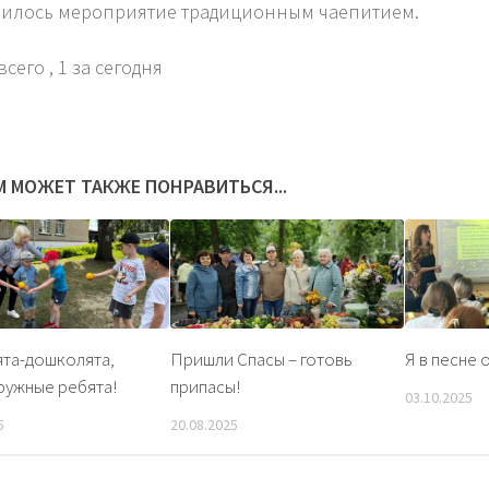
илось мероприятие традиционным чаепитием.
всего
, 1 за сегодня
М МОЖЕТ ТАКЖЕ ПОНРАВИТЬСЯ...
та-дошколята,
Пришли Спасы – готовь
Я в песне 
ружные ребята!
припасы!
03.10.2025
5
20.08.2025