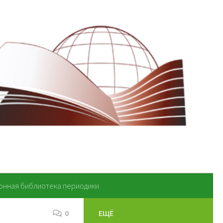
онная библиотека периодики
0
ЕЩЁ