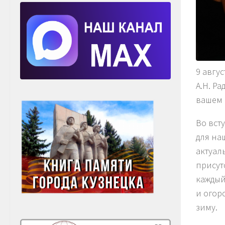
9 авгу
А.Н. Р
вашем 
Во вст
для на
актуал
присут
каждый
и огор
зиму.