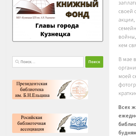
заплат
своей 
акции,
семейн
войны,
кем св
В мае 
Найти:
органи
моей с
фотогр
кратки
Всех ж
ежедне
библио
будням,