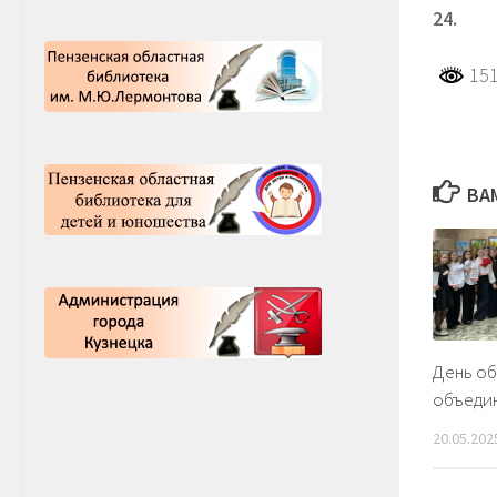
24.
151
ВА
День о
объеди
20.05.202