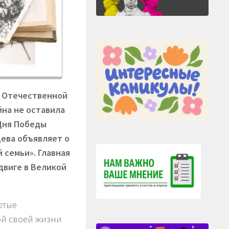
й Отечественной
йна не оставила
 Дня Победы
щева объявляет о
 семьи». Главная
двиге в Великой
ртые
ой своей жизни