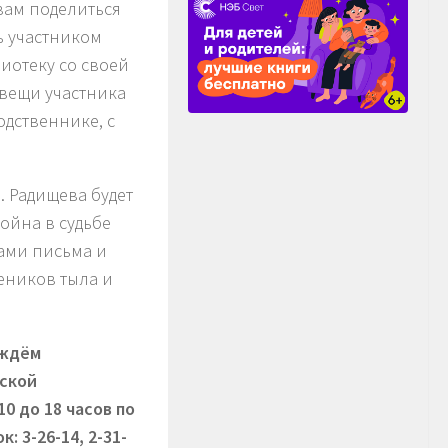
вам поделиться
ь участником
иотеку со своей
вещи участника
одственнике, с
. Радищева будет
ойна в судьбе
нами письма и
еников тыла и
 ждём
дской
 10 до 18 часов по
: 3-26-14, 2-31-