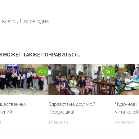
 всего
, 1 за сегодня
М МОЖЕТ ТАКЖЕ ПОНРАВИТЬСЯ...
0
0
бщественных
Здравствуй, друг мой
Чудо-нови
нений
Чебурашка!
читателей
5
13.08.2020
09.09.2024