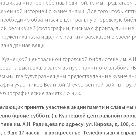
ивших за мирное небо над Родиной, то мы предлагаем 
семейной историей с кузнечанами. Для того чтобы стат
 необходимо обратиться в центральную городскую библ
ой реликвией (фотографии, письма с фронта, личные 
 труженика тыла и др.) и с кратким рассказом о своём р
язана данная вещь.
в Кузнецкой центральной городской библиотеке им. А.Н
зована выставка, а затем выпуск памятного альбома «В
емьи», где будут размещены предоставленные кузнеча
афии участников Великой Отечественной войны, труж
е биографические заметки о них.
елающих принять участие в акции памяти и славы мы
вно (кроме субботы) в Кузнецкой центральной горо
теке им. А.Н. Радищева по адресу:
ул. Кирова, д. 100, с
 с 9 до 17 часов – в воскресенье.
Телефоны для справок