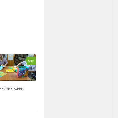
0
нки для юных