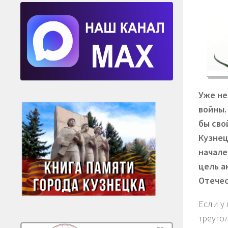
Уже не
войны.
бы сво
Кузнец
начале
цель а
Отечес
Если у
треуго