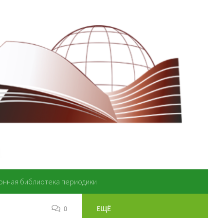
онная библиотека периодики
0
ЕЩЁ