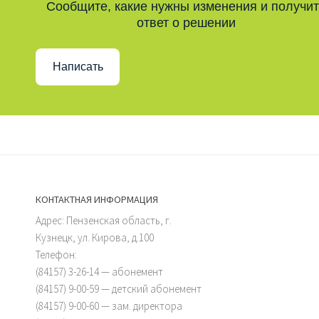
Сообщите, какие нужны изменения и получи
ответ о решении
Написать
КОНТАКТНАЯ ИНФОРМАЦИЯ
Адрес: Пензенская область, г.
Кузнецк, ул. Кирова, д.100
Телефон:
(84157) 3-26-14 — абонемент
(84157) 9-00-59 — детский абонемент
(84157) 9-00-60 — зам. директора