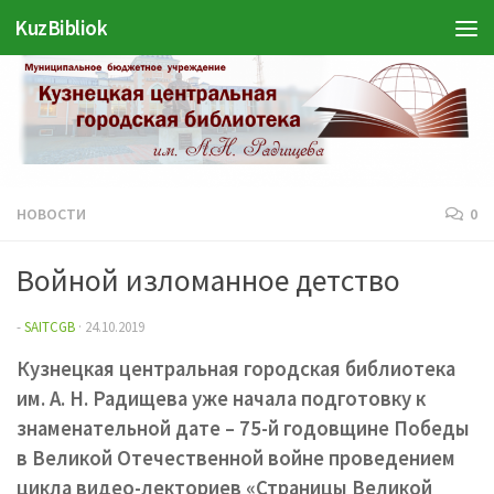
KuzBibliok
Перейти к содержимому
НОВОСТИ
0
Войной изломанное детство
-
SAITCGB
·
24.10.2019
Кузнецкая центральная городская библиотека
им. А. Н. Радищева уже начала подготовку к
знаменательной дате – 75-й годовщине Победы
в Великой Отечественной войне проведением
цикла видео-лекториев «Страницы Великой