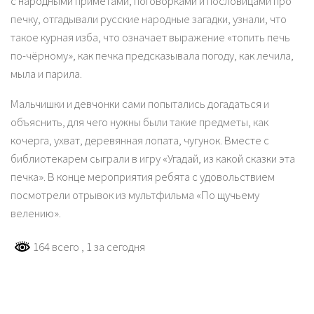
с народными приметами, поговорками и пословицами про
печку, отгадывали русские народные загадки, узнали, что
такое курная изба, что означает выражение «топить печь
по-чёрному», как печка предсказывала погоду, как лечила,
мыла и парила.
Мальчишки и девчонки сами попытались догадаться и
объяснить, для чего нужны были такие предметы, как
кочерга, ухват, деревянная лопата, чугунок. Вместе с
библиотекарем сыграли в игру «Угадай, из какой сказки эта
печка». В конце мероприятия ребята с удовольствием
посмотрели отрывок из мультфильма «По щучьему
велению».
164 всего
, 1 за сегодня