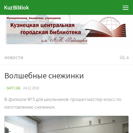
KuzBibliok
Перейти к содержимому
НОВОСТИ
0
Волшебные снежинки
-
SAITCGB
·
24.12.2018
В филиале № 5 для школьников прошел мастер-класс по
изготовлению снежинок.