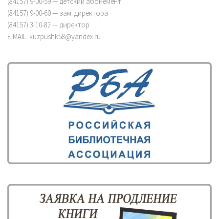
(84157) 9-00-59 — детский абонемент
(84157) 9-00-60 — зам. директора
(84157) 3-10-82 — директор
E-MAIL: kuzpushk58@yandex.ru