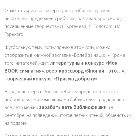
Отметить крупные литературные юбилеи русских
писателей предложено ребятам, разгадав кроссворды,
посвящённые творчеству И. Тургенева, Л. Толстого и М.
Горького.
Футбольную тему, популярную в этом году, можно
отобразить в книжной закладке «Болей за наших!». Кроме
того читателей ждут:
литературный конкурс «Моя
BOOK-симпатия»
,
веер-кроссворд «Япония – это…»,
творческий конкурс «Я рисую доброту».
В Год волонтера в России ребятам предложено стать
добровольными помощниками библиотеки. Традиционно
всё лето можно
зарабатывать библиофишки
и в
сентябре, на подведении итогов летних чтений, обменять их
на подарки.