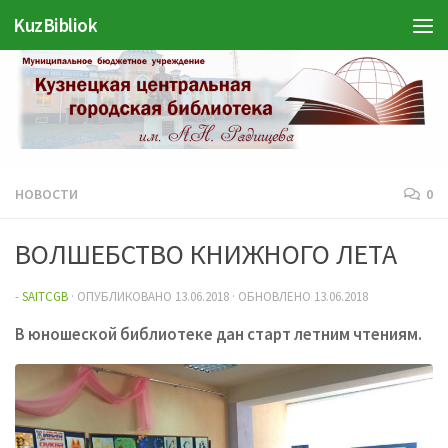
KuzBibliok
Перейти к содержимому
НОВОСТИ
0
ВОЛШЕБСТВО КНИЖНОГО ЛЕТА
-
SAITCGB
· ОПУБЛИКОВАНО
13.06.2018
· ОБНОВЛЕНО
13.06.2018
В юношеской библиотеке дан старт летним чтениям.