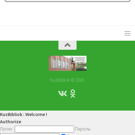
KuzBibliok © 2026.
KuzBibliok : Welcome !
Authorize
Логин :
Пароль: