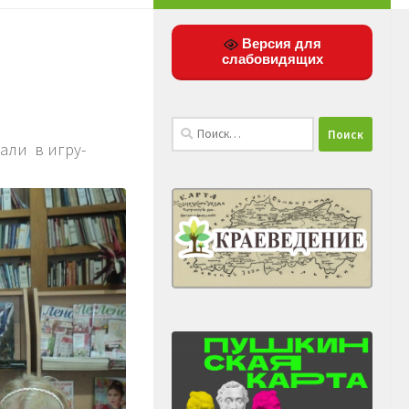
Версия для
слабовидящих
Найти:
али в игру-