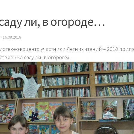
саду ли, в огороде…
·
16.08.2018
иотеке-экоцентр участники Летних чтений – 2018 поигр
твие «Во саду ли, в огороде».