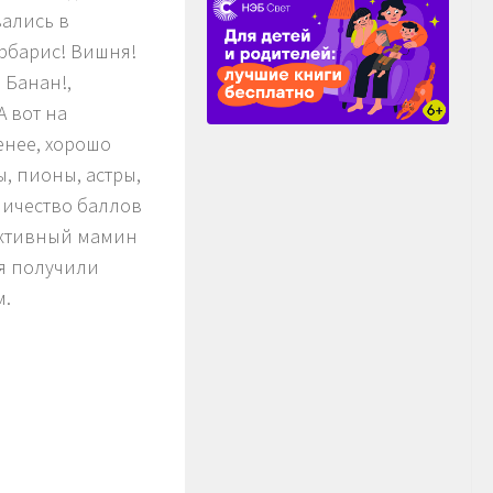
вались в
арбарис! Вишня!
 Банан!,
А вот на
енее, хорошо
, пионы, астры,
личество баллов
 активный мамин
ия получили
м.