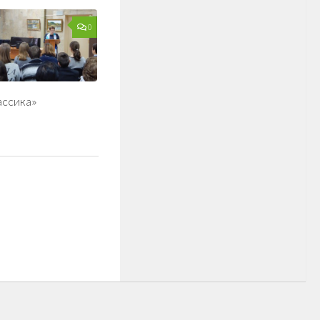
0
ассика»