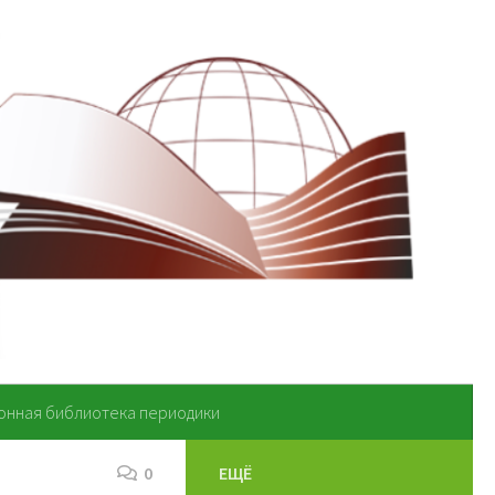
онная библиотека периодики
0
ЕЩЁ