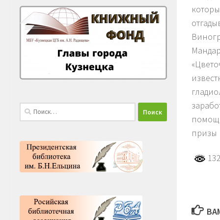
которы
отгады
Виногр
Мандар
«Цвето
извест
гладио
зарабо
Найти:
помощн
призы 
132
ВА