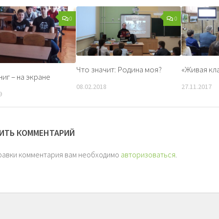
0
0
Что значит: Родина моя?
«Живая кл
ниг – на экране
08.02.2018
27.11.2017
9
ИТЬ КОММЕНТАРИЙ
равки комментария вам необходимо
авторизоваться
.