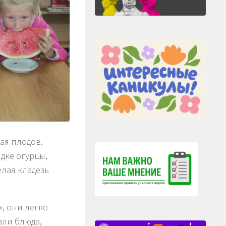
жая плодов.
дке огурцы,
лая кладезь
», они легко
али блюда,