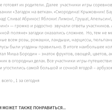
е готовят их родители. Далее участники игры соревно
вании «Загадок на ветках». «Смородина! Крыжовник! Б
ад! Слива! Абрикос! Яблоки! Лимон!, Груша!, Апельсин!,
ин!» — громко и радостно звучали ответы участников. 
чной поляне» загадки оказались сложнее. Но, тем не м
ные всем розы, ромашки, ландыши, нарциссы, тюльпаны
лусы были угаданы правильно. В итоге наибольшее ко
тал Миша Бородин – знаток фруктов, овощей, цветов,
ик в огородных делах. Все участники игры-путешеств
и угостились самой большой и сочной ягодой – арбузо
 всего
, 1 за сегодня
М МОЖЕТ ТАКЖЕ ПОНРАВИТЬСЯ...