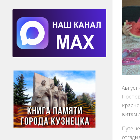
Август
Поспев
красне
витами
Путеше
отгады