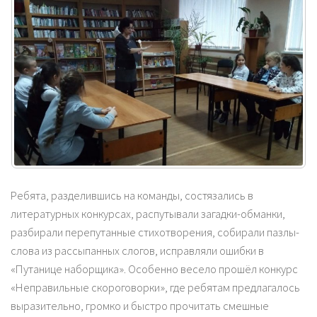
Ребята, разделившись на команды, состязались в
литературных конкурсах, распутывали загадки-обманки,
разбирали перепутанные стихотворения, собирали пазлы-
слова из рассыпанных слогов, исправляли ошибки в
«Путанице наборщика». Особенно весело прошёл конкурс
«Неправильные скороговорки», где ребятам предлагалось
выразительно, громко и быстро прочитать смешные