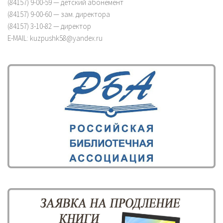
(84157) 9-00-59 — детский абонемент
(84157) 9-00-60 — зам. директора
(84157) 3-10-82 — директор
E-MAIL: kuzpushk58@yandex.ru