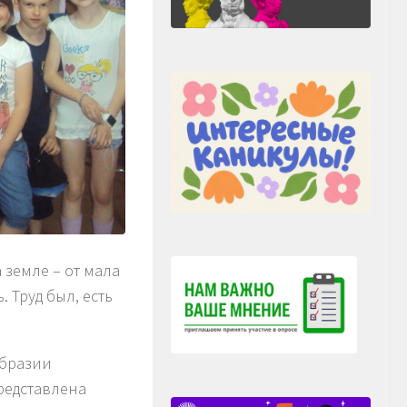
 земле – от мала
. Труд был, есть
образии
редставлена