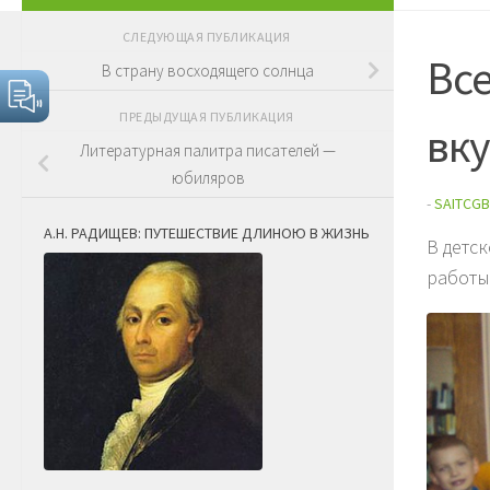
СЛЕДУЮЩАЯ ПУБЛИКАЦИЯ
Все
В страну восходящего солнца
ПРЕДЫДУЩАЯ ПУБЛИКАЦИЯ
вку
Литературная палитра писателей —
юбиляров
-
SAITCGB
А.Н. РАДИЩЕВ: ПУТЕШЕСТВИЕ ДЛИНОЮ В ЖИЗНЬ
В детс
работы