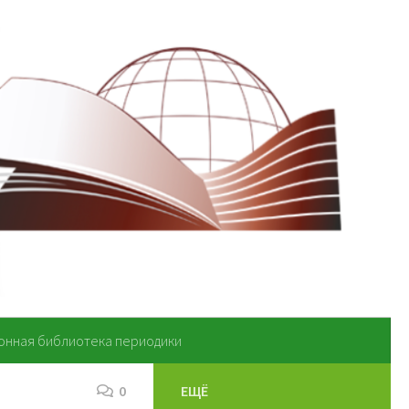
онная библиотека периодики
0
ЕЩЁ