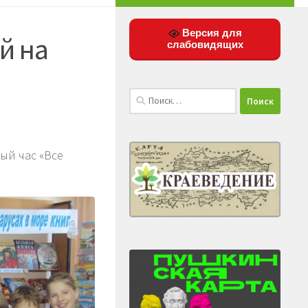
Версия для
й на
слабовидящих
Найти:
й час «Все