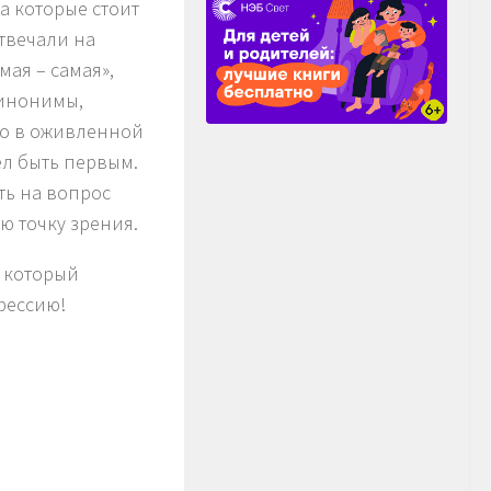
а которые стоит
твечали на
ая – самая»,
синонимы,
ло в оживленной
ел быть первым.
ть на вопрос
ю точку зрения.
, который
фессию!