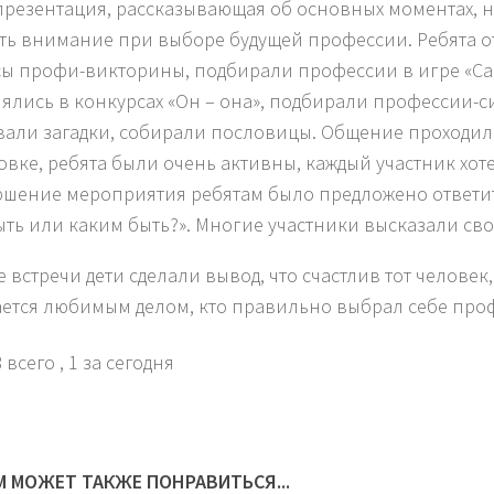
презентация, рассказывающая об основных моментах, н
ть внимание при выборе будущей профессии. Ребята о
ы профи-викторины, подбирали профессии в игре «Сам
ялись в конкурсах «Он – она», подбирали профессии-
вали загадки, собирали пословицы. Общение проходи
овке, ребята были очень активны, каждый участник хот
ршение мероприятия ребятам было предложено ответи
ыть или каким быть?». Многие участники высказали сво
е встречи дети сделали вывод, что счастлив тот человек
ется любимым делом, кто правильно выбрал себе про
 всего
, 1 за сегодня
М МОЖЕТ ТАКЖЕ ПОНРАВИТЬСЯ...