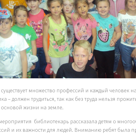
 существует множество профессий и каждый человек на
ка – должен трудиться, так как без труда нельзя прожить
т основой жизни на земле.
 мероприятия библиотекарь рассказала детям о много
сий и их важности для людей. Вниманию ребят была п