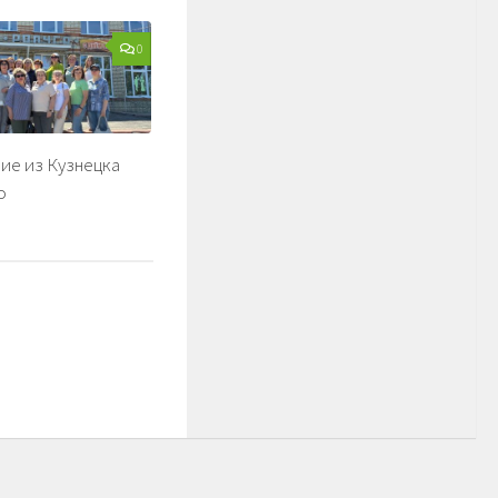
0
ие из Кузнецка
о