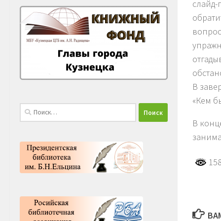
слайд-
обрати
вопрос
упражн
отгады
обстан
В заве
«Кем б
Найти:
В конц
занима
158
ВА