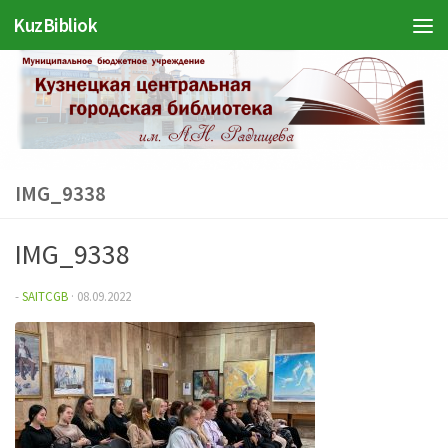
KuzBibliok
Перейти к содержимому
IMG_9338
IMG_9338
-
SAITCGB
·
08.09.2022