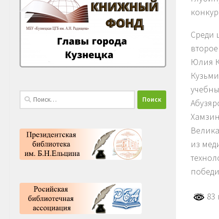
конкур
Среди 
второе
Юлия К
Кузьми
учебны
Найти:
Абузяр
Хамзин
Велика
из мед
технол
победи
83 