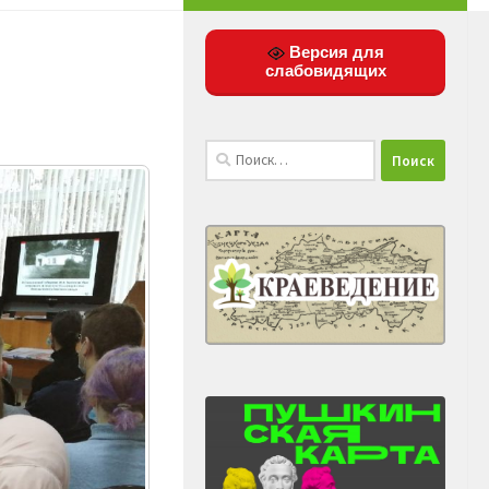
Версия для
слабовидящих
Найти: