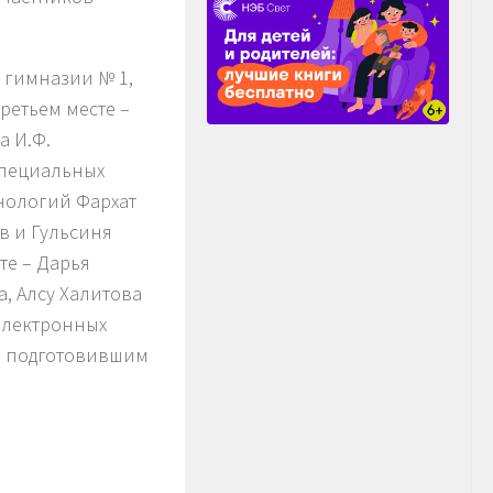
 гимназии № 1,
ретьем месте –
а И.Ф.
специальных
нологий Фархат
в и Гульсиня
те – Дарья
, Алсу Халитова
электронных
, подготовившим