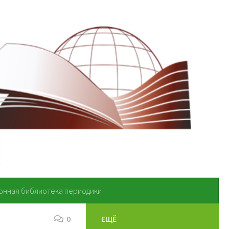
онная библиотека периодики
0
ЕЩЁ