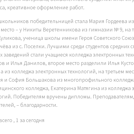
са, креативное оформление работ.
школьников победительницей стала Мария Гордеева из
 место – у Никиты Веретенникова из гимназии № 9, на т
уликова, ученица школы имени Героя Советского Союз
чёва из с. Поселки. Лучшими среди студентов средних 
х заведений стали учащиеся колледжа электронных тех
ов и Илья Данилов, второе место разделили Илья Кусто
а из колледжа электронных технологий, на третьем мес
я и София Большакова из многопрофильного колледжа
ицинского колледжа, Екатерина Матягина из колледжа 
огий. Победителям вручены дипломы. Преподавателям
телей, – благодарности.
всего
, 1 за сегодня