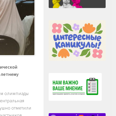
рической
-летнему
ром олимпиады
центральная
душно отметили
участников