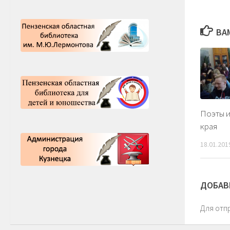
ВА
Поэты и
края
18.01.201
ДОБАВ
Для отп