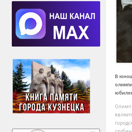
В юнош
олимп
юбилею
Олимпи
являет
городс
глубин