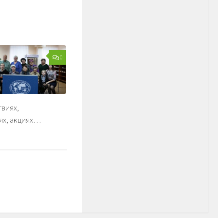
0
твиях,
ях, акциях…