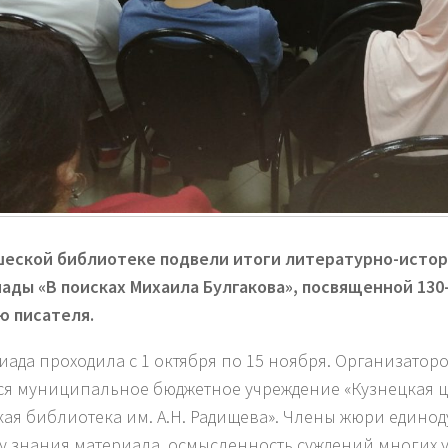
еской библиотеке подвели итоги литературно-исто
иады
«В поисках Михаила Булгакова»,
посвященной 130
 писателя.
ада проходила с 1 октября по 15 ноября. Организато
ся муниципальное бюджетное учреждение «Кузнецкая 
кая библиотека им. А.Н. Радищева». Члены жюри едино
у знания материала, осмысленность суждений многих 