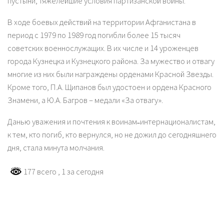
пустыни, тяжелейшие условия партизанской войны.
В ходе боевых действий на территории Афганистана в
период с 1979 по 1989 год погибли более 15 тысяч
советских военнослужащих. В их числе и 14 уроженцев
города Кузнецка и Кузнецкого района. За мужество и отвагу
многие из них были награждены орденами Красной Звезды.
Кроме того, П.А. Щипанов был удостоен и ордена Красного
Знамени, а Ю.А. Багров – медали «За отвагу».
Данью уважения и почтения к воинам˗интернационалистам,
к тем, кто погиб, кто вернулся, но не дожил до сегодняшнего
дня, стала минута молчания.
177 всего
, 1 за сегодня