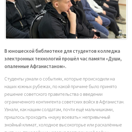
В юношеской библиотеке для студентов колледжа
электронных технологий прошёл час памяти «Души,
опаленные Афганистаном».
Студенты узнали о событиях, которые происходили на
наших южных рубежах, по какой причине было принято
решение советского правительства о введении
ограниченного контингента советских войск в Афганистан.
Узнали, как нашим солдатам, почти ещё мальчишками,
пришлось проходить «науку воевать»: непривычный
знойный климат, холодное высокогорье или раскалённые