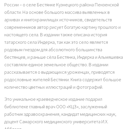
России – о селе Бестянке Кузнецкого района Пензенской
области. На основе большого массива выявленных в
архивах и книгохранилищах источников, свидетельств
современников автор рисует богатую картину прошлого и
настоящего села. В издании также описана история
татарского села Индерка, так как это село является
родовым гнездом для абсолютного большинства
бестянцев, и раньше сёла Бестянка, Индерка и Альмяшевка
составляли единое земельное общество. В издании
рассказывается о выдающихся уроженцах, приводятся
родословные жителей Бестянки. Книга содержит большое
количество цветных иллюстраций и фотографий.
Это уникальное краеведческое издание подарил
библиотеке главный врач ООО «КЦЗ», заслуженный
работник здравоохранения, кандидат медицинских наук,
доцент Самарского медицинского университета И.Х.