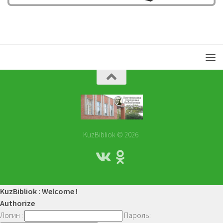
KuzBibliok © 2026.
KuzBibliok : Welcome !
Authorize
Логин :
Пароль: