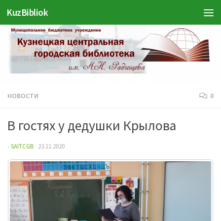
KuzBibliok
Перейти к содержимому
НОВОСТИ
0
В гостях у дедушки Крылова
-
SAITCGB
·
23.11.2020