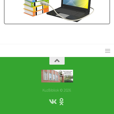
KuzBibliok © 2026.