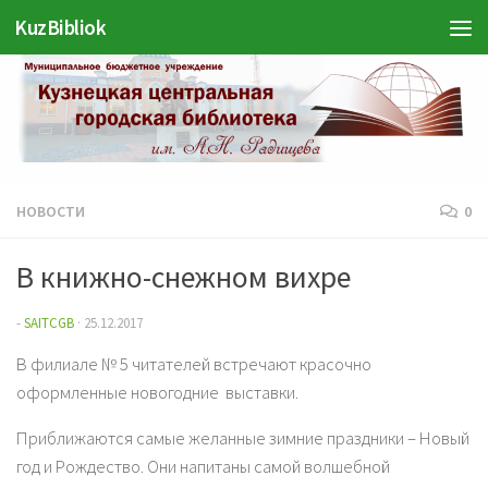
KuzBibliok
Перейти к содержимому
НОВОСТИ
0
В книжно-снежном вихре
-
SAITCGB
·
25.12.2017
В филиале № 5 читателей встречают красочно
оформленные новогодние выставки.
Приближаются самые желанные зимние праздники – Новый
год и Рождество. Они напитаны самой волшебной