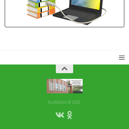
KuzBibliok © 2026.