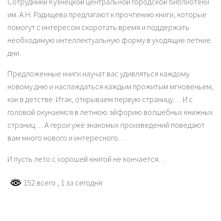
Сотрудники Кузнецкой центральной городской библиотеки
им. А.Н. Радищева предлагают к прочтению книги, которые
помогут с интересом скоротать время и поддержать
необходимую интеллектуальную форму в уходящие летние
дни.
Предложенные книги научат вас удивляться каждому
новому дню и наслаждаться каждым прожитым мгновеньем,
как в детстве. Итак, открываем первую страницу… И с
головой окунаемся в летнюю эйфорию волшебных книжных
страниц… А герои уже знакомых произведений поведают
вам много нового и интересного…
И пусть лето с хорошей книгой не кончается…
152 всего
, 1 за сегодня