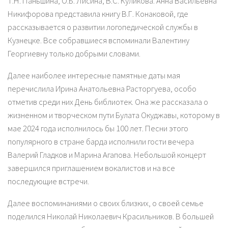
Т.Н. Паньшина, О.Б. Лисина, В.С. Куликова. Анна Васильевна
Никифорова представила книгу В.Г. Конаковой, где
рассказывается о развитии логопедической службы в
Кузнецке. Все собравшиеся вспоминали Валентину
Георгиевну только добрыми словами.
Далее наиболее интересные памятные даты мая
перечислила Ирина Анатольевна Расторгуева, особо
отметив среди них День библиотек. Она же рассказала о
жизненном и творческом пути Булата Окуджавы, которому в
мае 2024 года исполнилось бы 100 лет. Песни этого
популярного в стране барда исполнили гости вечера
Валерий Гладков и Марина Агапова. Небольшой концерт
завершился приглашением вокалистов и на все
последующие встречи.
Далее воспоминаниями о своих близких, о своей семье
поделился Николай Николаевич Красильников. В большей