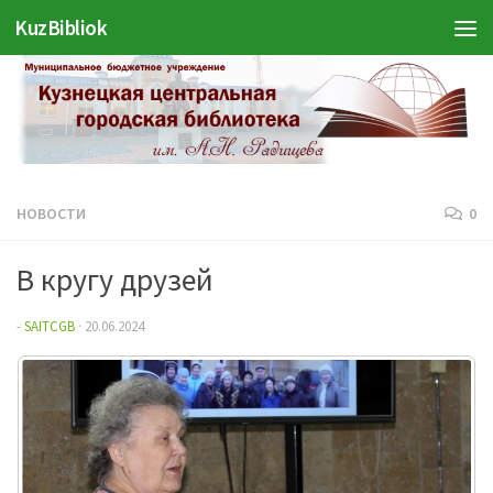
KuzBibliok
Перейти к содержимому
НОВОСТИ
0
В кругу друзей
-
SAITCGB
·
20.06.2024