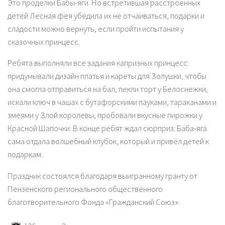
Это проделки Бабы-яги. Но встретившая расстроенных
детей Лесная фея убедила их не отчаиваться, подарки и
сладости можно вернуть, если пройти испытания у
сказочных принцесс.
Ребята выполняли все задания капризных принцесс:
придумывали дизайн платья и кареты для Золушки, чтобы
она смогла отправиться на бал, пекли торт у Белоснежки,
искали ключ в чашах с бутафорскими пауками, тараканами и
змеями у Злой королевы, пробовали вкусные пирожки у
Красной Шапочки. В конце ребят ждал сюрприз: Баба-яга
сама отдала волшебный клубок, который и привёл детей к
подаркам.
Праздник состоялся благодаря выигранному гранту от
Пензенского регионального общественного
благотворительного Фонда «Гражданский Союз».