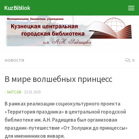
KuzBibliok
Перейти к содержимому
НОВОСТИ
0
В мире волшебных принцесс
-
SAITCGB
·
22.01.2020
В рамках реализации социокультурного проекта
«Территория праздника» в центральной городской
библиотеке им. А.Н. Радищева был организован
праздник-путешествие «От Золушки до принцессы»
для именинников января.