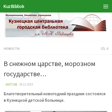
KuzBibliok
Перейти к содержимому
НОВОСТИ
0
В снежном царстве, морозном
государстве…
-
SAITCGB
·
30.12.2019
Благотворительный новогодний праздник состоялся
в Кузнецкой детской больнице.