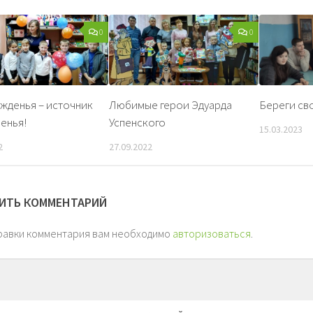
0
0
жденья – источник
Любимые герои Эдуарда
Береги св
енья!
Успенского
15.03.2023
2
27.09.2022
ИТЬ КОММЕНТАРИЙ
равки комментария вам необходимо
авторизоваться
.