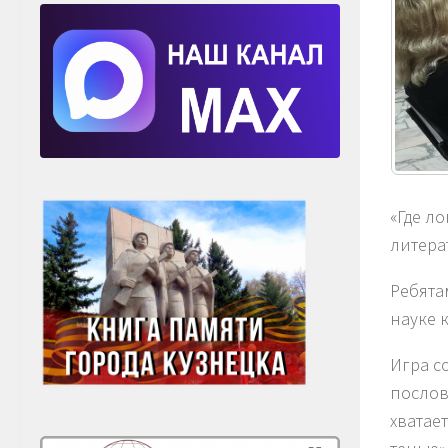
«Где л
литера
Ребята
науке 
Игра с
послов
хватает