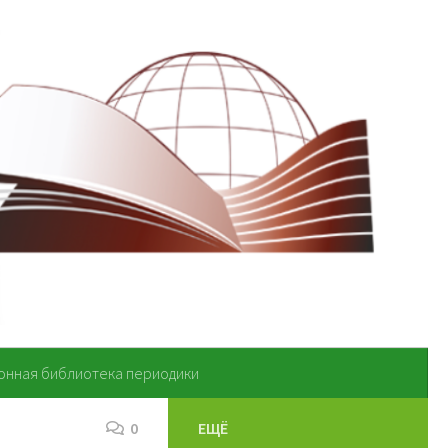
онная библиотека периодики
0
ЕЩЁ