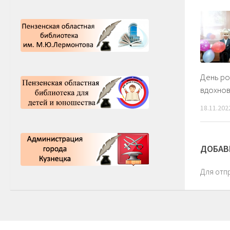
День ро
вдохнов
18.11.202
ДОБАВ
Для отп