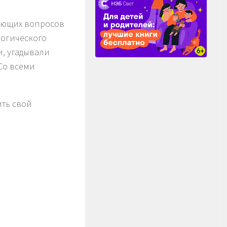
вающих вопросов
логического
, угадывали
Со всеми
ить свой