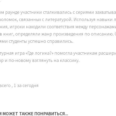
.
ом раунде участники сталкивались с сериями захваты
воломок, связанных с литературой. Используя навыки 
ия, игроки находили соответствия между персонажами
в книг, определяли жанр произведения по описанию. 
ями студенты успешно справились.
турная игра «Где логика?» помогла участникам расшир
ор и по-новому взглянуть на классику.
всего
, 1 за сегодня
М МОЖЕТ ТАКЖЕ ПОНРАВИТЬСЯ...