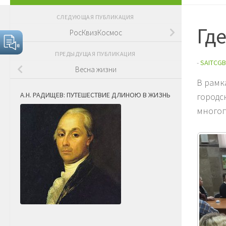
СЛЕДУЮЩАЯ ПУБЛИКАЦИЯ
Где
РосКвизКосмос
ПРЕДЫДУЩАЯ ПУБЛИКАЦИЯ
-
SAITCGB
Весна жизни
В рамк
А.Н. РАДИЩЕВ: ПУТЕШЕСТВИЕ ДЛИНОЮ В ЖИЗНЬ
городс
многоп