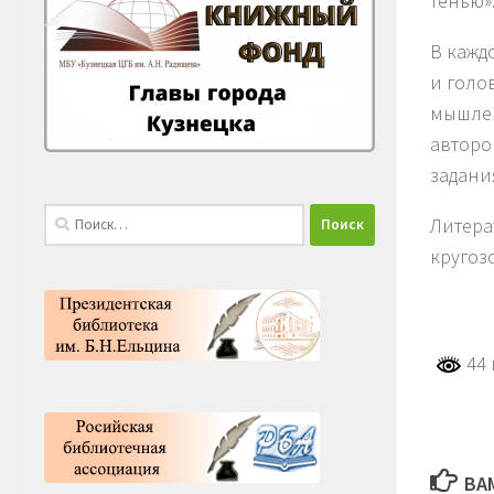
тенью»
В кажд
и голо
мышлен
авторо
задани
Найти:
Литера
кругоз
44 
ВА