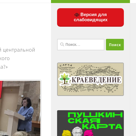
Версия для
слабовидящих
Найти:
ой центральной
кого
а?»