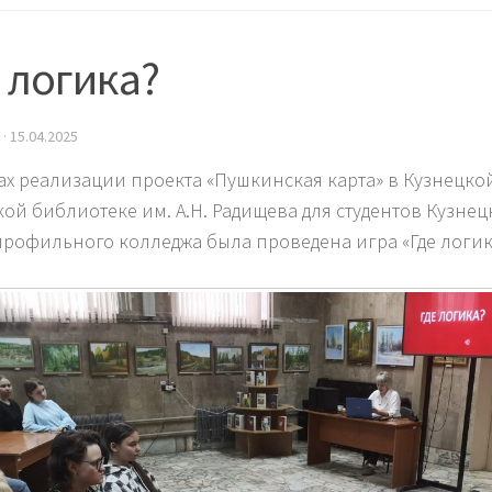
 логика?
·
15.04.2025
ах реализации проекта «Пушкинская карта» в Кузнецк
кой библиотеке им. А.Н. Радищева для студентов Кузнец
рофильного колледжа была проведена игра «Где логик