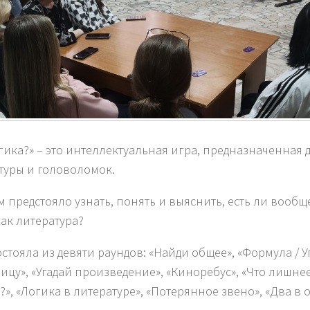
огика?» – это интеллектуальная игра, предназначенная
туры и головоломок.
м предстояло узнать, понять и выяснить, есть ли вообщ
как литература?
остояла из девяти раундов: «Найди общее», «Формула / У
ицу», «Угадай произведение», «Киноребус», «Что лишнее
?», «Логика в литературе», «Потерянное звено», «Два в 