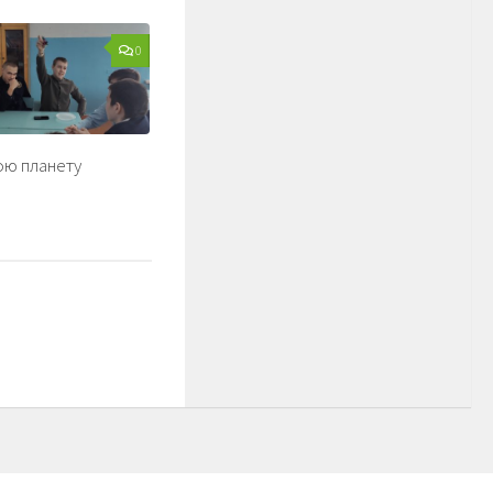
0
ою планету