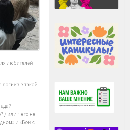
 для любителей
е логика в такой
гадай
? / или Чего не
одном» и «Бой с