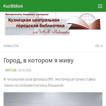
KuzBibliok
Перейти к содержимому
НОВОСТИ
0
Город, в котором я живу
-
SAITCGB
·
19.10.2018
В читальном зале филиала №5 экспонируется выставка
панно из соломки Натальи Мишиной.