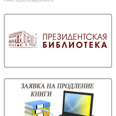
E-MAIL: kuzpushk58@yandex.ru