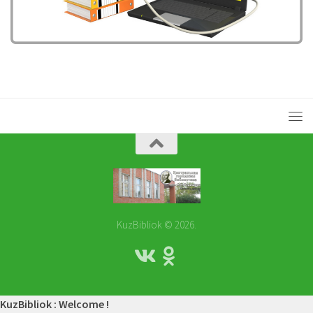
KuzBibliok © 2026.
KuzBibliok : Welcome !