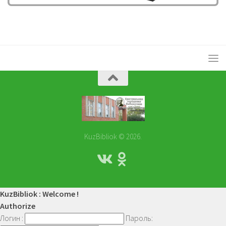
KuzBibliok © 2026.
KuzBibliok : Welcome !
Authorize
Логин :
Пароль: