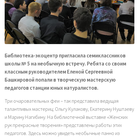
Библиотека-экоцентр пригласила семиклассников
школы № 5 на необычную встречу. Ребята со своим
классным руководителем Еленой Сергеевной
Башкировой попали в творческую мастерскую
педагогов станции юных натуралистов.
Три очаровательных феи – так представила ведущая
талантливых мастериц: Ольгу Кулакову, Екатерину Нуштаеву
и Марину Нагибину. На библиотечной выставке «Женских
рук прекрасные творения» представлены работы этих
педагогов. Здесь можно увидеть необычные панно из