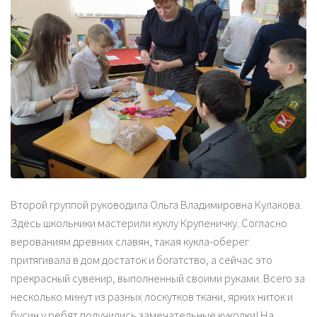
Второй группой руководила Ольга Владимировна Кулакова.
Здесь школьники мастерили куклу Крупеничку. Согласно
верованиям древних славян, такая кукла-оберег
притягивала в дом достаток и богатство, а сейчас это
прекрасный сувенир, выполненный своими руками. Всего за
несколько минут из разных лоскутков ткани, ярких ниток и
бусин у ребят получились замечательные куколки! На