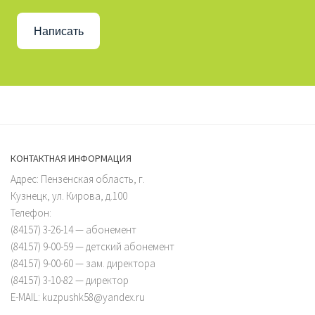
Написать
КОНТАКТНАЯ ИНФОРМАЦИЯ
Адрес: Пензенская область, г.
Кузнецк, ул. Кирова, д.100
Телефон:
(84157) 3-26-14 — абонемент
(84157) 9-00-59 — детский абонемент
(84157) 9-00-60 — зам. директора
(84157) 3-10-82 — директор
E-MAIL: kuzpushk58@yandex.ru