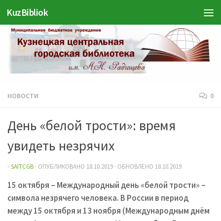
KuzBibliok
Перейти к содержимому
НОВОСТИ
0
День «белой трости»: время
увидеть незрячих
-
SAITCGB
· ОПУБЛИКОВАНО
18.10.2019
· ОБНОВЛЕНО
18.10.2019
15 октября – Международный день «белой трости» –
символа незрячего человека. В России в период
между 15 октября и 13 ноября (Международным днём