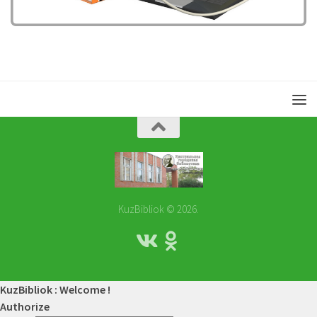
KuzBibliok © 2026.
KuzBibliok : Welcome !
Authorize