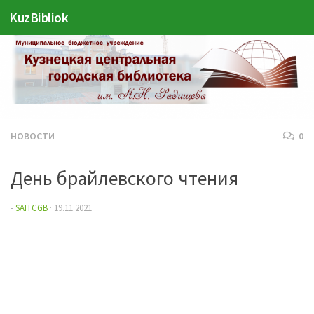
KuzBibliok
Перейти к содержимому
НОВОСТИ
0
День брайлевского чтения
-
SAITCGB
·
19.11.2021