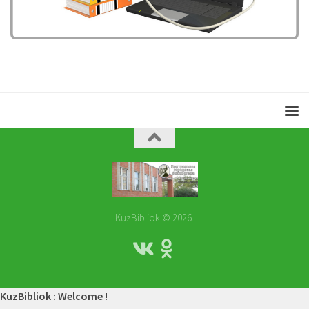
KuzBibliok © 2026.
KuzBibliok : Welcome !