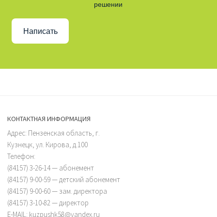
решении
Написать
КОНТАКТНАЯ ИНФОРМАЦИЯ
Адрес: Пензенская область, г.
Кузнецк, ул. Кирова, д.100
Телефон:
(84157) 3-26-14 — абонемент
(84157) 9-00-59 — детский абонемент
(84157) 9-00-60 — зам. директора
(84157) 3-10-82 — директор
E-MAIL: kuzpushk58@yandex.ru