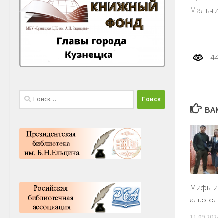
Мальчи
144
Найти:
ВА
Мифы и 
алкогол
11.09.202