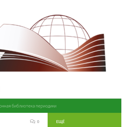
онная библиотека периодики
0
ЕЩЁ