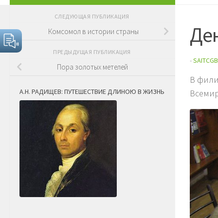
СЛЕДУЮЩАЯ ПУБЛИКАЦИЯ
Де
Комсомол в истории страны
ПРЕДЫДУЩАЯ ПУБЛИКАЦИЯ
-
SAITCGB
Пора золотых метелей
В фили
А.Н. РАДИЩЕВ: ПУТЕШЕСТВИЕ ДЛИНОЮ В ЖИЗНЬ
Всемир