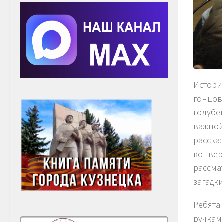
Истори
гонцов
голубе
важной
расска
конвер
рассма
загадк
Ребята
ручкам