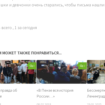
шки и девчонки очень старались, чтобы письма нашли 
 всего
, 1 за сегодня
М МОЖЕТ ТАКЖЕ ПОНРАВИТЬСЯ...
0
0
правда об
«В Пензе вся история
Бессмертн
е
России…»
Ленинград
4
08.02.2018
29.01.2025