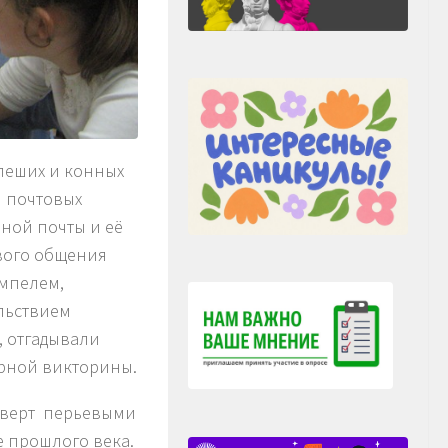
пеших и конных
и почтовых
нной почты и её
ового общения
мпелем,
льствием
, отгадывали
урной викторины.
нверт перьевыми
 прошлого века.