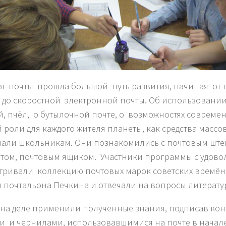
я почты прошла большой путь развития, начиная от 
 до скоростной электронной почты. Об использовани
й, пчёл, о бутылочной почте, о возможностях совреме
 роли для каждого жителя планеты, как средства масс
зали школьникам. Они познакомились с почтовым ште
том, почтовым ящиком. Участники программы с удово
тривали коллекцию почтовых марок советских времён
и почтальона Печкина и отвечали на вопросы литерат
 на деле применили полученные знания, подписав ко
и и чернилами, использовавшимися на почте в начале