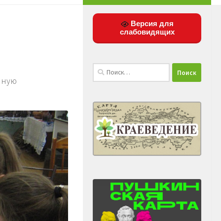
Версия для
слабовидящих
Найти:
ённую