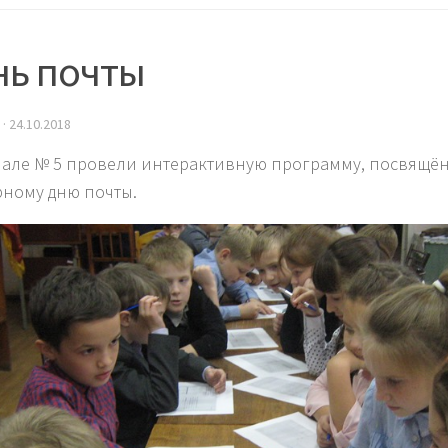
нь почты
·
24.10.2018
але № 5 провели интерактивную программу, посвящ
ному дню почты.