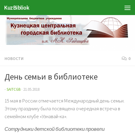
KuzBibliok
Перейти к содержимому
НОВОСТИ
0
День семьи в библиотеке
-
SAITCGB
·
21.05.2018
15 мая в России отмечается Международный день семьи.
Этому празднику была посвящена очередная встреча в
семейном клубе «Узнавай-ка».
Сотрудники детской библиотеки провели