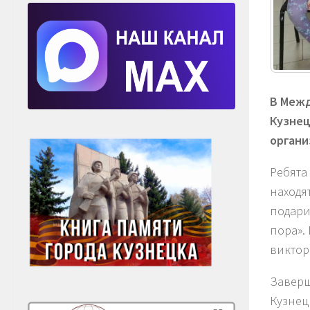
В Межд
Кузнец
органи
Ребята
находя
подари
пора».
виктор
Заверш
Кузнец