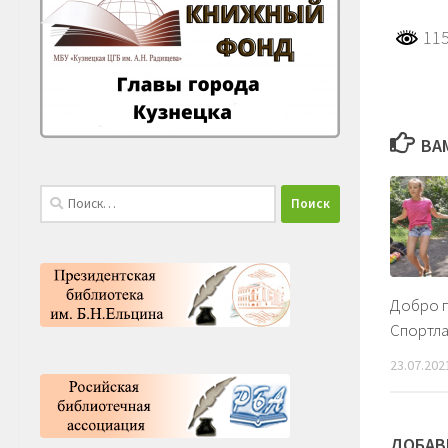
115
ВА
Найти:
Добро п
Спортл
23.07.202
ДОБАВ