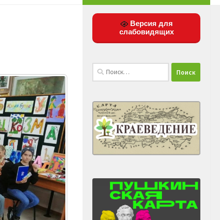
Версия для
слабовидящих
Найти: