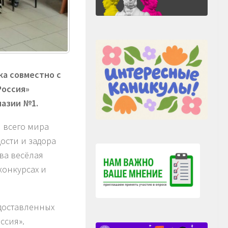
а совместно с
Россия»
назии №1.
и всего мира
ости и задора
ва весёлая
конкурсах и
доставленных
ссия».