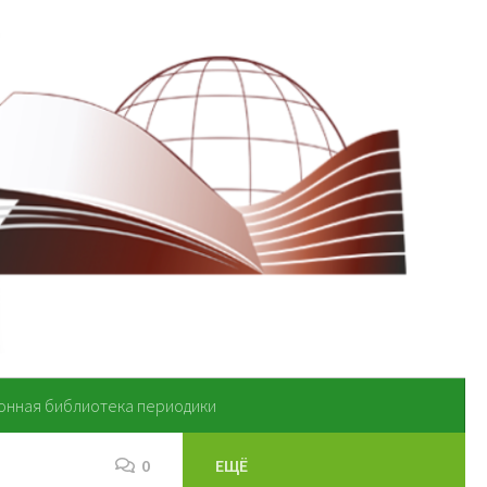
онная библиотека периодики
0
ЕЩЁ