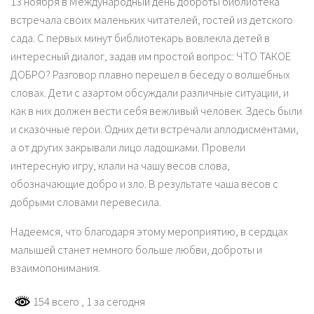
13 ноября в Международный день доброты библиотека
встречала своих маленьких читателей, гостей из детского
сада. С первых минут библиотекарь вовлекла детей в
интересный диалог, задав им простой вопрос: ЧТО ТАКОЕ
ДОБРО? Разговор плавно перешел в беседу о волшебных
словах. Дети с азартом обсуждали различные ситуации, и
как в них должен вести себя вежливый человек. Здесь были
и сказочные герои. Одних дети встречали аплодисментами,
а от других закрывали лицо ладошками. Провели
интересную игру, клали на чашу весов слова,
обозначающие добро и зло. В результате чаша весов с
добрыми словами перевесила.
Надеемся, что благодаря этому мероприятию, в сердцах
малышей станет немного больше любви, доброты и
взаимопонимания.
154 всего
, 1 за сегодня