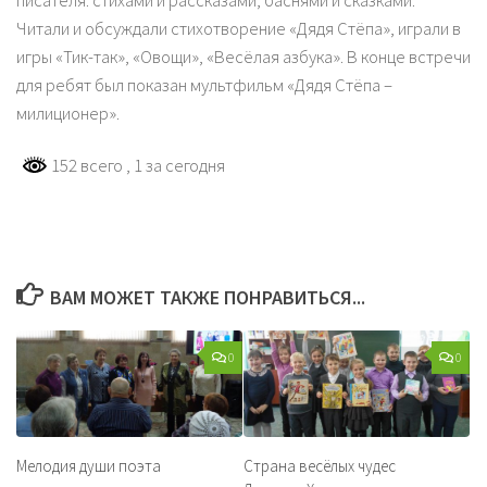
писателя: стихами и рассказами, баснями и сказками.
Читали и обсуждали стихотворение «Дядя Стёпа», играли в
игры «Тик-так», «Овощи», «Весёлая азбука». В конце встречи
для ребят был показан мультфильм «Дядя Стёпа –
милиционер».
152 всего
, 1 за сегодня
ВАМ МОЖЕТ ТАКЖЕ ПОНРАВИТЬСЯ...
0
0
Мелодия души поэта
Страна весёлых чудес