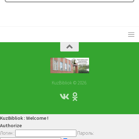
KuzBibliok © 2026.
KuzBibliok : Welcome !
Authorize
Логин :
Пароль: