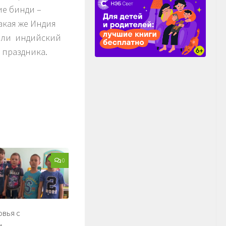
ие бинди –
акая же Индия
нили индийский
 праздника.
0
овья с
м