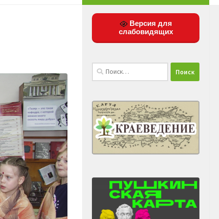
Версия для
слабовидящих
Найти: