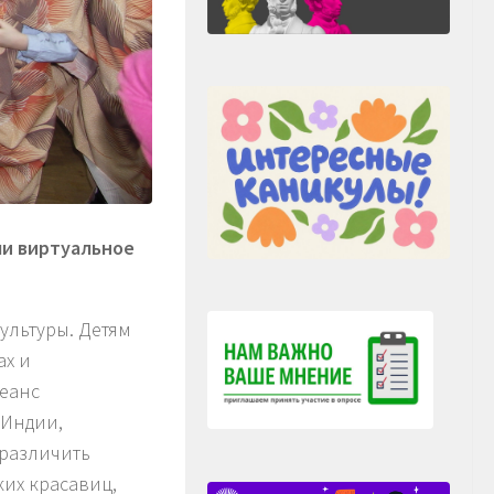
ли виртуальное
ультуры. Детям
ах и
сеанс
 Индии,
 различить
ких красавиц,