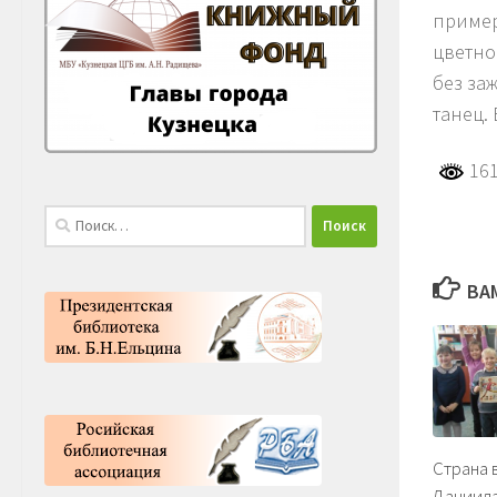
пример
цветно
без за
танец.
161
Найти:
ВА
Страна 
Даниила