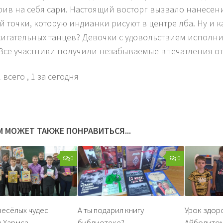
ив на себя сари. Настоящий восторг вызвало нанесен
й точки, которую индианки рисуют в центре лба. Ну и к
жигательных танцев? Девочки с удовольствием испол
 Все участники получили незабываемые впечатления от
 всего
, 1 за сегодня
М МОЖЕТ ТАКЖЕ ПОНРАВИТЬСЯ...
0
0
весёлых чудес
А ты подарил книгу
Урок здор
 Хармса
библиотеке?
Айболито