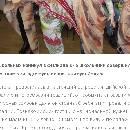
школьных каникул в филиале № 5 школьники соверши
ствие в загадочную, неповторимую Индию.
тека превратилась в настоящий островок индийской к
зали о многообразии традиций, о необычных праздник
ктурных сокровищах этой страны. С ребятами провели 
рапии. Познакомились гости и с национальной кухней
кие мальчишки и девчонки смогли по виду и по запаху
 специи. Кроме этого, девочки превратились в индийс