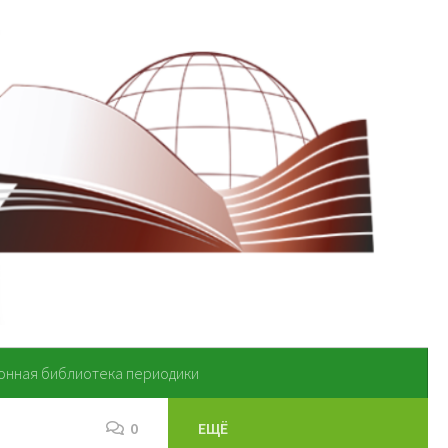
онная библиотека периодики
0
ЕЩЁ