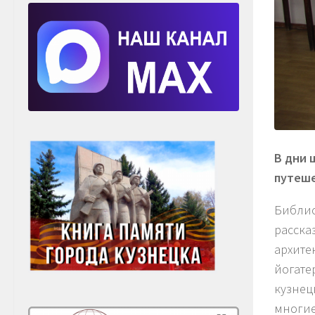
В дни 
путеше
Библио
расска
архите
йогате
кузнец
многие