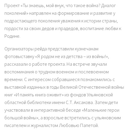
Проект «Ты знаешь, мой внук, что такое война? Диалог
поколений» направлен на формирование и развитие у
подрастающего поколения уважения к истории страны,
гордости за своих дедов и прадедов, воспитание любви к
Родине.
Организаторы рейда представили кузнечанам
фотовыставку «Я родом не из детства – из войны!»,
рассказали о работе проекта. На встрече звучали
воспоминания о трудном военном и послевоенном
времени. С интересом собравшиеся познакомились с
выставкой изданных в годы Великой Отечественной войны
книг «И память книга оживит» из фондов Ульяновской
областной библиотеки имени С.Т. Аксакова. Затем дети
участвовали в интерактивной беседе «Маленькие герои
большой войны», а взрослые встретились с ульяновским
писателем и журналистом Любовью Папетой.