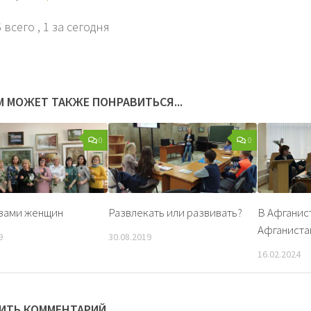
 всего
, 1 за сегодня
М МОЖЕТ ТАКЖЕ ПОНРАВИТЬСЯ...
0
0
зами женщин
Развлекать или развивать?
В Афганист
Афганист
9
30.08.2019
16.02.2024
ИТЬ КОММЕНТАРИЙ