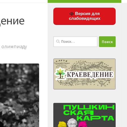
Версия для
дение
слабовидящих
Найти:
ю олимпиаду