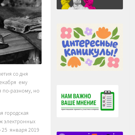
летия со дня
декабря ему
 по-разному, но
я городская
дж электронных
 25 января 2019