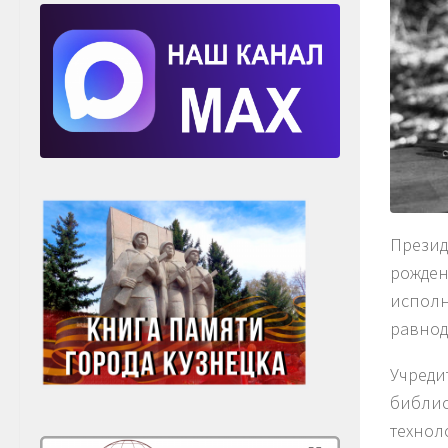
Презид
рожден
исполн
равнод
Учреди
библио
технол