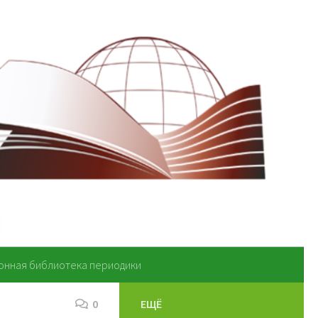
онная библиотека периодики
0
ЕЩЁ