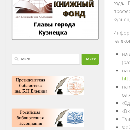
года. 
профес
Кузнец
Инфор
телеко
на 
Найти:
(ра
на 
htt
на 
сет
«О
«Вк
Тв
Фе