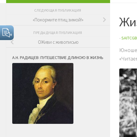
СЛЕДУЮЩАЯ ПУБЛИКАЦИЯ
Жи
«Покормите птиц зимой!»
ПРЕДЫДУЩАЯ ПУБЛИКАЦИЯ
-
SAITCGB
ОЖиви с живописью
Юношес
А.Н. РАДИЩЕВ: ПУТЕШЕСТВИЕ ДЛИНОЮ В ЖИЗНЬ
«Читае