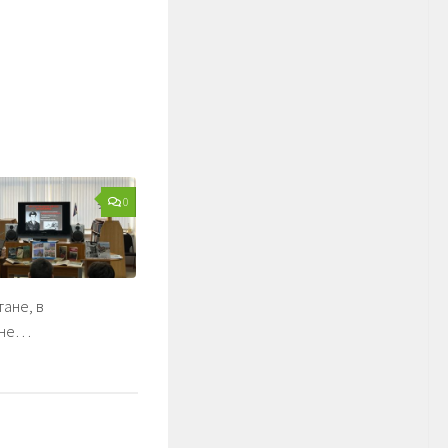
0
ане, в
ане…