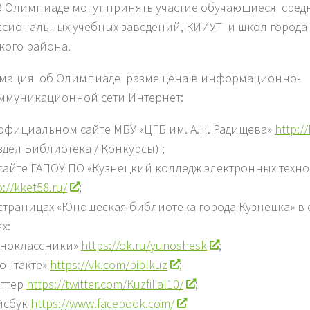
В Олимпиаде могут принять участие обучающиеся сред
сиональных учебных заведений, КИИУТ и школ города
кого района.
мация об Олимпиаде размещена в информационно-
ммуникационной сети Интернет:
официальном сайте МБУ «ЦГБ им. А.Н. Радищева»
http://
здел Библиотека / Конкурсы) ;
сайте ГАПОУ ПО «Кузнецкий колледж электронных техно
p://kket58.ru/
;
страницах «Юношеская библиотека города Кузнецка» в
ях:
дноклассники»
https://ok.ru/yunoshesk
;
онтакте»
https://vk.com/biblkuz
;
иттер
https://twitter.com/Kuzfilial10/
;
йсбук
https://www.facebook.com/