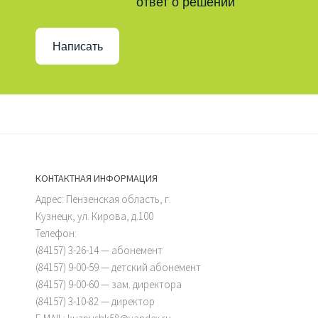
ответ о решении
Написать
КОНТАКТНАЯ ИНФОРМАЦИЯ
Адрес: Пензенская область, г.
Кузнецк, ул. Кирова, д.100
Телефон:
(84157) 3-26-14 — абонемент
(84157) 9-00-59 — детский абонемент
(84157) 9-00-60 — зам. директора
(84157) 3-10-82 — директор