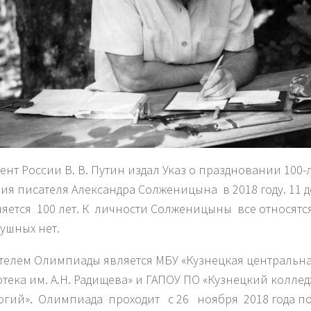
ент России В. В. Путин издал Указ о праздновании 100-
ия писателя Александра Солженицына в 2018 году. 11 
яется 100 лет. К личности Солженицыны все относятся
ушных нет.
телем Олимпиады является МБУ «Кузнецкая центральна
тека им. А.Н. Радищева» и ГАПОУ ПО «Кузнецкий колле
огий». Олимпиада проходит с 26 ноября 2018 года по