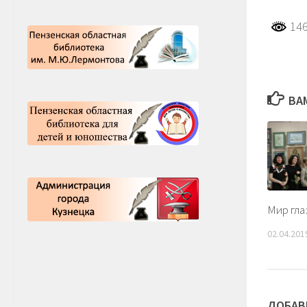
146
ВА
Мир гла
02.04.201
ДОБАВ