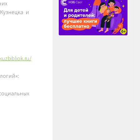
них
 Кузнецка и
kuzbibliok.ru/
логий»:
 социальных