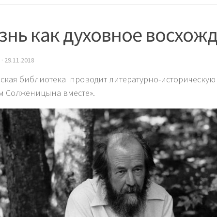
знь как духовное восхож
·
29.11.2018
кая библиотека проводит литературно-историческу
м Солженицына вместе».