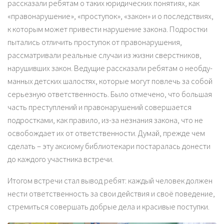
рассказали ребятам о таких юридических понятиях, как
«правонарушение», «проступок», «закон» и о последствиях,
к которым может привести нарушение закона. Подростки
пытались отличить проступок от правонарушения,
рассматривали реальные случаи из жизни сверстников,
нарушивших закон. Ведущие рас­ска­зали ре­бятам о не­об­ду­
ман­ных дет­ских ша­лос­тях, ко­торые мо­гут пов­лечь за со­бой
серь­ез­ную от­ветс­твен­ность. Было отмечено, что большая
часть преступлений и правонарушений совершается
подростками, как правило, из-за незнания закона, что не
освобождает их от ответственности. Ду­май, преж­де чем
сде­лать – эту аксиому библиотекари пос­та­ралась до­нес­ти
до каж­до­го учас­тни­ка встречи.
Итогом встречи стал вывод ребят: каждый человек должен
нести ответственность за свои действия и своё поведение,
стремиться совершать добрые дела и красивые поступки.