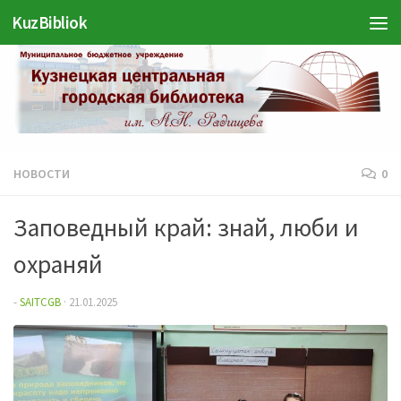
KuzBibliok
Перейти к содержимому
НОВОСТИ
0
Заповедный край: знай, люби и
охраняй
-
SAITCGB
·
21.01.2025