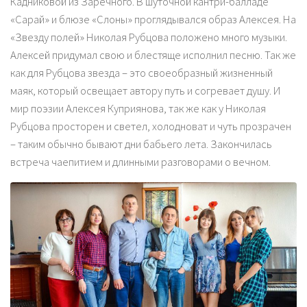
Кадниковой из Заречного. В шуточной кантри-балладе
«Сарай» и блюзе «Слоны» проглядывался образ Алексея. На
«Звезду полей» Николая Рубцова положено много музыки.
Алексей придумал свою и блестяще исполнил песню. Так же
как для Рубцова звезда – это своеобразный жизненный
маяк, который освещает автору путь и согревает душу. И
мир поэзии Алексея Куприянова, так же как у Николая
Рубцова просторен и светел, холодноват и чуть прозрачен
– таким обычно бывают дни бабьего лета. Закончилась
встреча чаепитием и длинными разговорами о вечном.