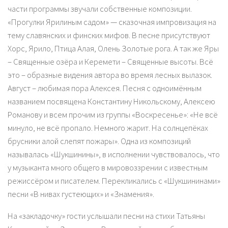
части программы звучали собственные композиции.
«Прогулки Ярилиным садом» — сказочная импровизация на
тему славянских и финских мифов. В песне присутствуют
Хорс, Ярило, Птица Алая, Олень Золотые рога. А так же Яры
– Священные озёра и Керемети – Священные высоты. Всё
это – образные видения автора во время лесных вылазок.
Август – любимая пора Алексея. Песня с одноимённым
названием посвящена Константину Никольскому, Алексею
Романову и всем прочим из группы «Воскресенье»: «Не всё
минуло, не всё пропало. Немного жарит. На солнцепёках
брусники алой слепят пожары». Одна из композиций
называлась «Шукшинины», в исполнении чувствовалось, что
у музыканта много общего в мировоззрении с известным
режиссёром и писателем. Перекликались с «Шукшининами»
песни «В нивах густеющих» и «Знамения».
На «закладочку» гости услышали песни на стихи Татьяны