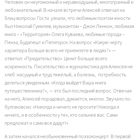
Человек он неугомонный и неравнодушный, многогранный и
любознательный. В начале встречи Алексей отвечал на
блиц-вопросы. Гости узнали, что любимым поэтом юности
был Николай Гумилев, музыкантом – Джон Леннон, любимая
книга – «Территория» Олега Куваева, любимые города –
Пенза, Будапешт и Пятигорск. На вопрос «Какую черту
характера больше всего не приемлете в людях?» —
ответил: «Предательство». Ценит больше всего
искренность. Писательство и журналистика для Алексея не
хлеб насущный и труд тяжёлый, а болезнь, потребность
делиться увиденным. «Когда выйдет Ваша книга
путешественника?», — это был последний вопрос. Отвечая
на него, Алексей порадовал, думается, многих. Звучало по-
булгаковски: «Никогда и ничего не просите! Никогда и
ничего, и в особенности у тех, кто сильнее вас. Сами
предложат и сами все дадут!»
А затем начался необыкновенный поэзоконцерт. В первой