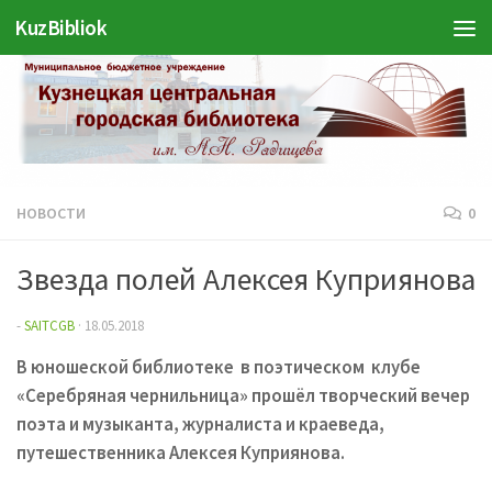
KuzBibliok
Перейти к содержимому
НОВОСТИ
0
Звезда полей Алексея Куприянова
-
SAITCGB
·
18.05.2018
В юношеской библиотеке в поэтическом клубе
«Серебряная чернильница» прошёл творческий вечер
поэта и музыканта, журналиста и краеведа,
путешественника Алексея Куприянова.