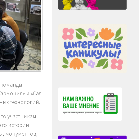
 команды –
армония» и «Сад
нных технологий.
что участникам
 его истории
ы, монументов,