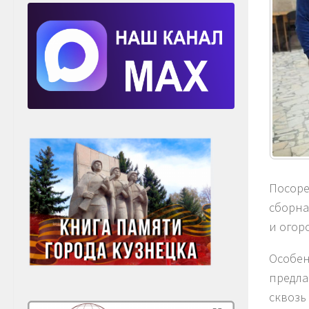
Посоре
сборна
и огор
Особен
предла
сквозь