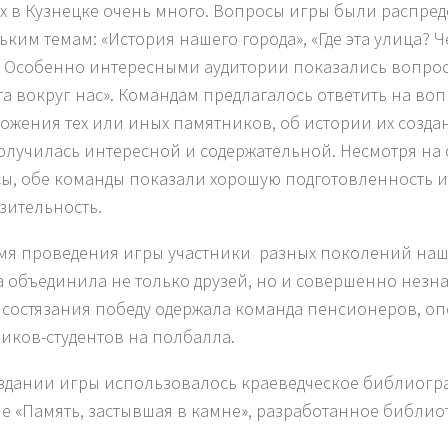
х в Кузнецке очень много. Вопросы игры были распре
ьким темам: «История нашего города», «Где эта улица? Ч
. Особенно интересными аудитории показались вопрос
та вокруг нас». Командам предлагалось ответить на воп
ожения тех или иных памятников, об истории их создан
олучилась интересной и содержательной. Несмотря на
ы, обе команды показали хорошую подготовленность и
зительность.
мя проведения игры участники разных поколений наш
а объединила не только друзей, но и совершенно незн
 состязания победу одержала команда пенсионеров, о
иков-студентов на полбалла.
здании игры использовалось краеведческое библиогр
е «Память, застывшая в камне», разработанное библио