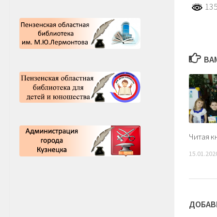
135
ВА
Читая к
15.01.202
ДОБАВ