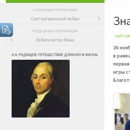
СЛЕДУЮЩАЯ ПУБЛИКАЦИЯ
Зна
Свет материнской любви
ПРЕДЫДУЩАЯ ПУБЛИКАЦИЯ
-
SAITCGB
Её Величество Мама
26 ноя
А.Н. РАДИЩЕВ: ПУТЕШЕСТВИЕ ДЛИНОЮ В ЖИЗНЬ
в рамк
первая
игры с
Благот