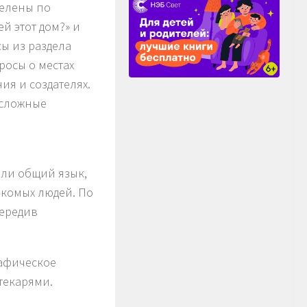
делены по
ей этот дом?» и
ы из раздела
росы о местах
ия и создателях.
 сложные
ли общий язык,
акомых людей. По
передив
афическое
текарями.