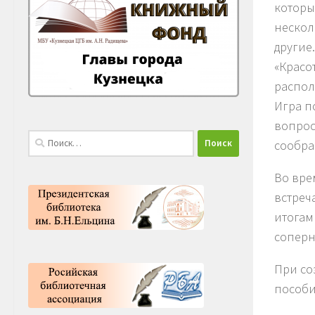
которы
нескол
другие
«Красо
распол
Игра п
вопрос
Найти:
сообра
Во вре
встреч
итогам
соперн
При со
пособи