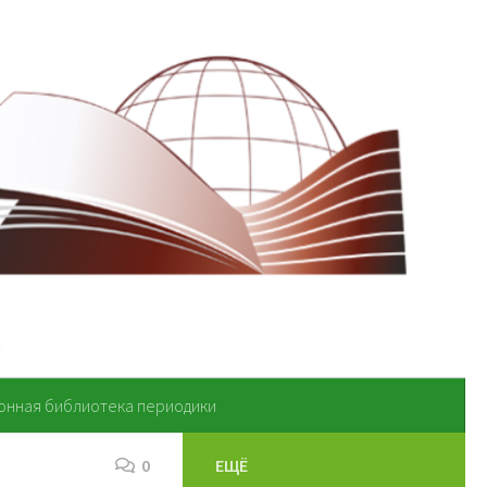
онная библиотека периодики
0
ЕЩЁ