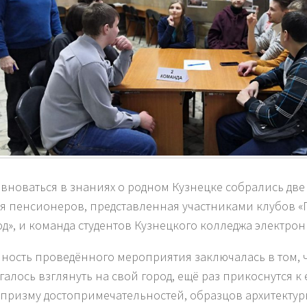
вноваться в знаниях о родном Кузнецке собрались две
я пенсионеров, представленная участниками клубов «Г
од», и команда студентов Кузнецкого колледжа электро
ность проведённого мероприятия заключалась в том, 
галось взглянуть на свой город, ещё раз прикоснутся к
 призму достопримечательностей, образцов архитектур