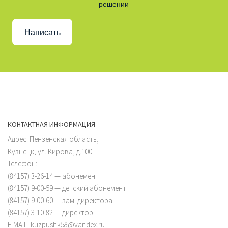
решении
Написать
КОНТАКТНАЯ ИНФОРМАЦИЯ
Адрес: Пензенская область, г.
Кузнецк, ул. Кирова, д.100
Телефон:
(84157) 3-26-14 — абонемент
(84157) 9-00-59 — детский абонемент
(84157) 9-00-60 — зам. директора
(84157) 3-10-82 — директор
E-MAIL: kuzpushk58@yandex.ru