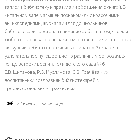
записи в библиотеку и правилами обращения с книгой. В
читальном зале малышей познакомили с красочными
энциклопедиями, журналами для дошкольников,
библиотекари заострили внимание ребят на том, что для
любого человека очень важно много знать и читать. После
экскурсии ребята отправились с пиратом Элизабет в
увлекательное путешествие по различным островам. В
конце встречи воспитатели детского сада № 6
Е.В. Щипанова, Р.З. Муслимова, С.В. Грачёва и их
воспитанники поздравили библиотекарей с
профессиональным праздником.
127 всего
, 1 за сегодня