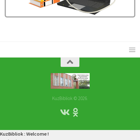
KuzBibliok © 2026.
KuzBibliok : Welcome !