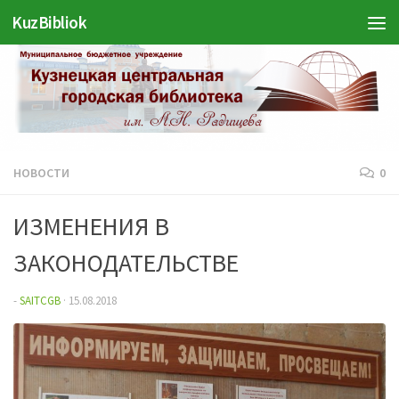
KuzBibliok
Перейти к содержимому
НОВОСТИ
0
ИЗМЕНЕНИЯ В
ЗАКОНОДАТЕЛЬСТВЕ
-
SAITCGB
·
15.08.2018