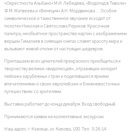
«Окрестности Альбано» М.И. Лебедева, «Водопад в Тиволи»
Ф.М. Матвеева и «Венеция» А.Н. Мордвинова… Особое
символическое и таинственное звучание исходит от
полотен Николая и Святослава Рерихов. Красочная
палитра, необъятное пространство картин с изображением
вершин Гималаев в сияющих снегах славят красоту мира и
вызывают живой отклик от настоящих шедевров.
Приглашаем всех ценителей прекрасного приобщиться к
творчеству великих «видописцев», отразивших колорит
пейзажа зарубежных стран и поделившихся яркими
впечатлениями о своих европейских и ближневосточных
путешествиях со зрителями.
Выставка работает до конца декабря. Вход свободный.
Принимаются заявки на коллективные экскурсии.
Наш адрес: г. Кузнецк, ул. Кирова, 100. Тел.: 3-26-14