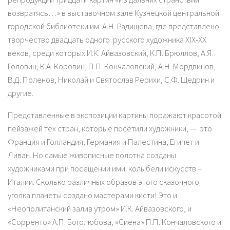
возвратясь…» в выставочном зале Кузнецкой центральной
городской библиотеки им. А.Н. Радищева, где представлено
творчество двадцать одного русского художника XIX-XX
веков, среди которых И.К. Айвазовский, К.П. Брюллов, А.Я.
Головин, К.А. Коровин, П.П. Кончаловский, А.Н. Мордвинов,
В.Д. Поленов, Николай и Святослав Рерихи, С.Ф. Щедрин и
другие.
Представленные в экспозиции картины поражают красотой
пейзажей тех стран, которые посетили художники, — это
Франция и Голландия, Германия и Палестина, Египет и
Ливан. Но самые живописные полотна созданы
художниками при посещении ими колыбели искусств –
Италии. Сколько различных образов этого сказочного
уголка планеты создано мастерами кисти! Это и
«Неополитанский залив утром» И.К. Айвазовского, и
«Сорренто» А.П. Боголюбова, «Сиена» П.П. Кончаловского и